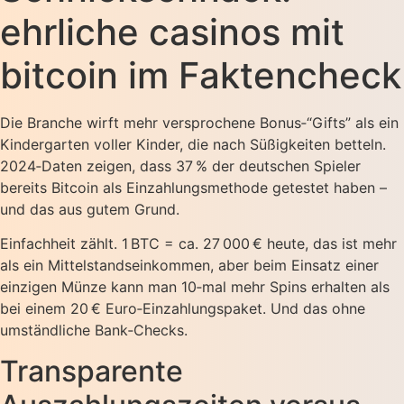
ehrliche casinos mit
bitcoin im Faktencheck
Die Branche wirft mehr versprochene Bonus‑“Gifts” als ein
Kindergarten voller Kinder, die nach Süßigkeiten betteln.
2024‑Daten zeigen, dass 37 % der deutschen Spieler
bereits Bitcoin als Einzahlungsmethode getestet haben –
und das aus gutem Grund.
Einfachheit zählt. 1 BTC = ca. 27 000 € heute, das ist mehr
als ein Mittelstandseinkommen, aber beim Einsatz einer
einzigen Münze kann man 10‑mal mehr Spins erhalten als
bei einem 20 € Euro‑Einzahlungspaket. Und das ohne
umständliche Bank‑Checks.
Transparente