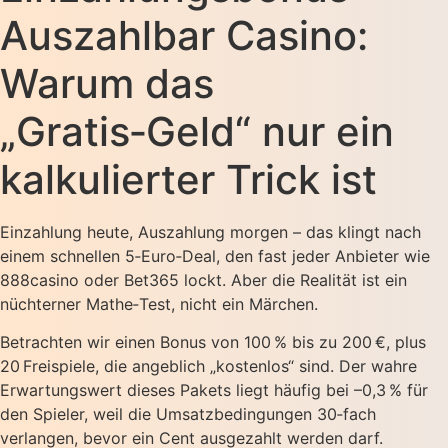
Auszahlbar Casino:
Warum das
„Gratis‑Geld“ nur ein
kalkulierter Trick ist
Einzahlung heute, Auszahlung morgen – das klingt nach
einem schnellen 5‑Euro‑Deal, den fast jeder Anbieter wie
888casino oder Bet365 lockt. Aber die Realität ist ein
nüchterner Mathe‑Test, nicht ein Märchen.
Betrachten wir einen Bonus von 100 % bis zu 200 €, plus
20 Freispiele, die angeblich „kostenlos“ sind. Der wahre
Erwartungswert dieses Pakets liegt häufig bei –0,3 % für
den Spieler, weil die Umsatzbedingungen 30‑fach
verlangen, bevor ein Cent ausgezahlt werden darf.