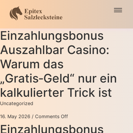
Einzahlungsbonus
Auszahlbar Casino:
Warum das
„Gratis‑Geld“ nur ein
kalkulierter Trick ist
Uncategorized
16. May 2026
/
Comments Off
Einzahlungsbonus