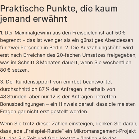
Praktische Punkte, die kaum
jemand erwähnt
1. Der Maximalgewinn aus den Freispielen ist auf 50 €
begrenzt – das ist weniger als ein günstiges Abendessen
für zwei Personen in Berlin. 2. Die Auszahlungshöhe wird
erst nach Erreichen des 20‑fachen Umsatzes freigegeben,
was im Schnitt 3 Monaten dauert, wenn Sie wöchentlich
80 € setzen.
3. Der Kundensupport von emirbet beantwortet
durchschnittlich 87 % der Anfragen innerhalb von
48 Stunden, aber nur 12 % der Anfragen betreffen
Bonusbedingungen – ein Hinweis darauf, dass die meisten
Fragen gar nicht erst gestellt werden.
Wenn Sie trotz dieser Zahlen einsteigen, denken Sie daran,
dass jede „Freispiel‑Runde“ ein Mikromanagement‑Projekt
ist, das Sie Zeit und Geld kostet – ähnlich wie das