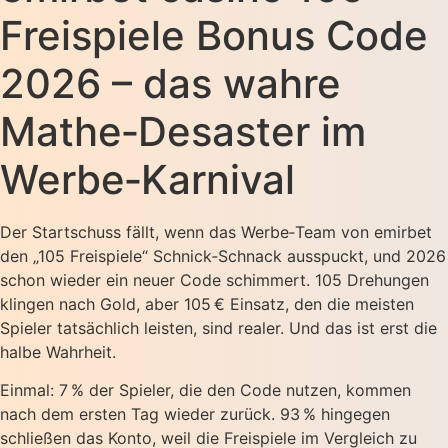
Freispiele Bonus Code
2026 – das wahre
Mathe‑Desaster im
Werbe‑Karnival
Der Startschuss fällt, wenn das Werbe‑Team von emirbet
den „105 Freispiele“ Schnick‑Schnack ausspuckt, und 2026
schon wieder ein neuer Code schimmert. 105 Drehungen
klingen nach Gold, aber 105 € Einsatz, den die meisten
Spieler tatsächlich leisten, sind realer. Und das ist erst die
halbe Wahrheit.
Einmal: 7 % der Spieler, die den Code nutzen, kommen
nach dem ersten Tag wieder zurück. 93 % hingegen
schließen das Konto, weil die Freispiele im Vergleich zu