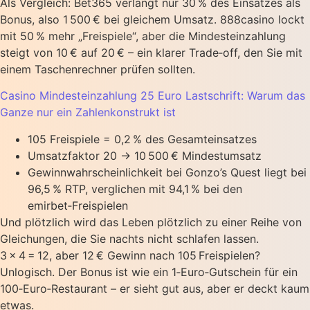
Als Vergleich: Bet365 verlangt nur 30 % des Einsatzes als
Bonus, also 1 500 € bei gleichem Umsatz. 888casino lockt
mit 50 % mehr „Freispiele“, aber die Mindesteinzahlung
steigt von 10 € auf 20 € – ein klarer Trade‑off, den Sie mit
einem Taschenrechner prüfen sollten.
Casino Mindesteinzahlung 25 Euro Lastschrift: Warum das
Ganze nur ein Zahlenkonstrukt ist
105 Freispiele = 0,2 % des Gesamteinsatzes
Umsatzfaktor 20 → 10 500 € Mindestumsatz
Gewinnwahrscheinlichkeit bei Gonzo’s Quest liegt bei
96,5 % RTP, verglichen mit 94,1 % bei den
emirbet‑Freispielen
Und plötzlich wird das Leben plötzlich zu einer Reihe von
Gleichungen, die Sie nachts nicht schlafen lassen.
3 × 4 = 12, aber 12 € Gewinn nach 105 Freispielen?
Unlogisch. Der Bonus ist wie ein 1‑Euro‑Gutschein für ein
100‑Euro‑Restaurant – er sieht gut aus, aber er deckt kaum
etwas.