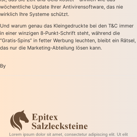
wöchentliche Update Ihrer Antivirensoftware, das nie
wirklich Ihre Systeme schützt.
Und warum genau das Kleingedruckte bei den T&C immer
in einer winzigen 8‑Punkt‑Schrift steht, während die
“Gratis‑Spins” in fetter Werbung leuchten, bleibt ein Rätsel,
das nur die Marketing‑Abteilung lösen kann.
By
Lorem ipsum dolor sit amet, consectetur adipiscing elit. Ut elit