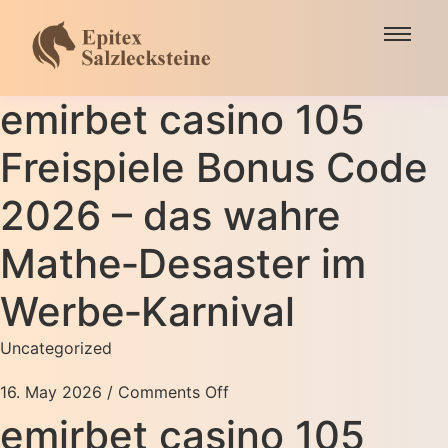
emirbet casino 105
Freispiele Bonus Code
2026 – das wahre
Mathe‑Desaster im
Werbe‑Karnival
Uncategorized
16. May 2026
/
Comments Off
emirbet casino 105