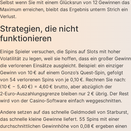
Selbst wenn Sie mit einem Glücksrun von 12 Gewinnen das
Maximum erreichen, bleibt das Ergebnis unterm Strich ein
Verlust.
Strategien, die nicht
funktionieren
Einige Spieler versuchen, die Spins auf Slots mit hoher
Volatilität zu legen, weil sie hoffen, dass ein großer Gewinn
die verlorenen Einsätze ausgleicht. Beispiel: ein einziger
Gewinn von 10 € auf einem Gonzo’s Quest‑Spin, gefolgt
von 54 verlorenen Spins von je 0,10 €. Rechnen Sie nach:
(10 € − 5,40 €) = 4,60 € brutto, aber abzüglich der
2‑Euro‑Auszahlungsgrenze bleiben nur 2 € übrig. Der Rest
wird von der Casino‑Software einfach weggeschnitten.
Andere setzen auf das schnelle Geldmodell von Starburst,
das schnelle kleine Gewinne liefert. 55 Spins mit einer
durchschnittlichen Gewinnhöhe von 0,08 € ergeben einen