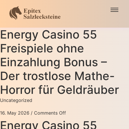
Energy Casino 55
Freispiele ohne
Einzahlung Bonus –
Der trostlose Mathe-
Horror für Geldräuber
Uncategorized
16. May 2026
/
Comments Off
Energy Casino 55