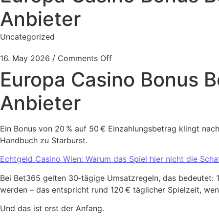
Anbieter
Uncategorized
16. May 2026
/
Comments Off
Europa Casino Bonus B
Anbieter
Ein Bonus von 20 % auf 50 € Einzahlungsbetrag klingt nach 
Handbuch zu Starburst.
Echtgeld Casino Wien: Warum das Spiel hier nicht die Schat
Bei Bet365 gelten 30‑tägige Umsatzregeln, das bedeutet:
werden – das entspricht rund 120 € täglicher Spielzeit, we
Und das ist erst der Anfang.