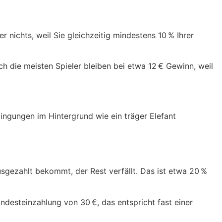
 nichts, weil Sie gleichzeitig mindestens 10 % Ihrer
h die meisten Spieler bleiben bei etwa 12 € Gewinn, weil
ingungen im Hintergrund wie ein träger Elefant
usgezahlt bekommt, der Rest verfällt. Das ist etwa 20 %
indesteinzahlung von 30 €, das entspricht fast einer