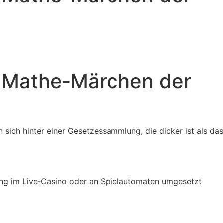
e Mathe‑Märchen der
sich hinter einer Gesetzessammlung, die dicker ist als das
ang im Live‑Casino oder an Spielautomaten umgesetzt