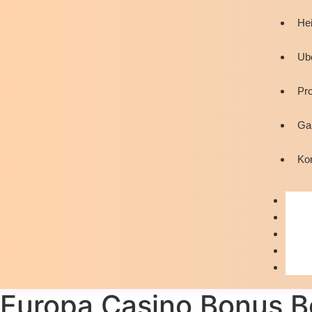
He
Ub
Pr
Gal
Ko
Europa Casino Bonus B