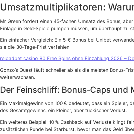
Umsatzmultiplikatoren: Warum
Mr Green fordert einen 45‑fachen Umsatz des Bonus, aber nur
Einlage in Geld‑Spiele pumpen müssen, um überhaupt zu st
Ein einfacher Vergleich: Ein 5‑€ Bonus bei Unibet verwande
sie die 30‑Tage‑Frist verfehlen.
reloadbet casino 80 Free Spins ohne Einzahlung 2026 – De
Gonzo’s Quest läuft schneller ab als die meisten Bonus‑Fri
weiterwachsen.
Der Feinschliff: Bonus‑Caps und
Ein Maximalgewinn von 100 € bedeutet, dass ein Spieler, d
des Gesamtgewinns, ein kleiner, aber tückischer Verlust.
Ein weiteres Beispiel: 10 % Cashback auf Verluste klingt fa
zusätzlichen Runde bei Starburst, bevor man das Geld über