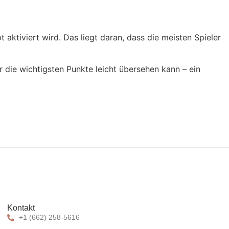
aktiviert wird. Das liegt daran, dass die meisten Spieler
r die wichtigsten Punkte leicht übersehen kann – ein
Kontakt
+1 (662) 258-5616