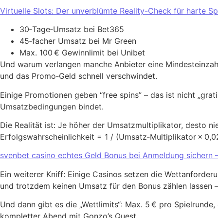
Virtuelle Slots: Der unverblümte Reality-Check für harte Sp
30‑Tage‑Umsatz bei Bet365
45‑facher Umsatz bei Mr Green
Max. 100 € Gewinnlimit bei Unibet
Und warum verlangen manche Anbieter eine Mindesteinzahlung
und das Promo‑Geld schnell verschwindet.
Einige Promotionen geben “free spins” – das ist nicht „gratis
Umsatzbedingungen bindet.
Die Realität ist: Je höher der Umsatzmultiplikator, desto n
Erfolgswahrscheinlichkeit = 1 / (Umsatz‑Multiplikator × 0,
svenbet casino echtes Geld Bonus bei Anmeldung sichern – 
Ein weiterer Kniff: Einige Casinos setzen die Wettanforderu
und trotzdem keinen Umsatz für den Bonus zählen lassen – 
Und dann gibt es die „Wettlimits“: Max. 5 € pro Spielrunde
kompletter Abend mit Gonzo’s Quest.