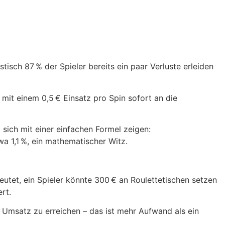
isch 87 % der Spieler bereits ein paar Verluste erleiden
ie mit einem 0,5 € Einsatz pro Spin sofort an die
t sich mit einer einfachen Formel zeigen:
wa 1,1 %, ein mathematischer Witz.
eutet, ein Spieler könnte 300 € an Roulettetischen setzen
rt.
€ Umsatz zu erreichen – das ist mehr Aufwand als ein