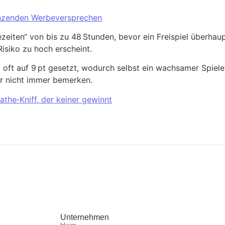
länzenden Werbeversprechen
iten“ von bis zu 48 Stunden, bevor ein Freispiel überhaupt 
isiko zu hoch erscheint.
t oft auf 9 pt gesetzt, wodurch selbst ein wachsamer Spiele
ler nicht immer bemerken.
athe‑Kniff, der keiner gewinnt
Unternehmen