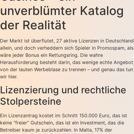
unverblümter Katalog
der Realität
Der Markt ist überflutet, 27 aktive Lizenzen in Deutschland
allein, und doch verheddern sich Spieler in Promospam, als
wäre jeder Bonus ein Rettungsring. Die wahre
Herausforderung besteht darin, das wenige echte Angebot
von der lauten Werbeblase zu trennen – und genau das tun
wir hier.
Lizenzierung und rechtliche
Stolpersteine
Ein Lizenzantrag kostet im Schnitt 150.000 Euro, das ist
keine “freier” Gutschein, das ist ein Investment, das die
Betreiber kaum je zurückzahlen. In Malta, 17% der