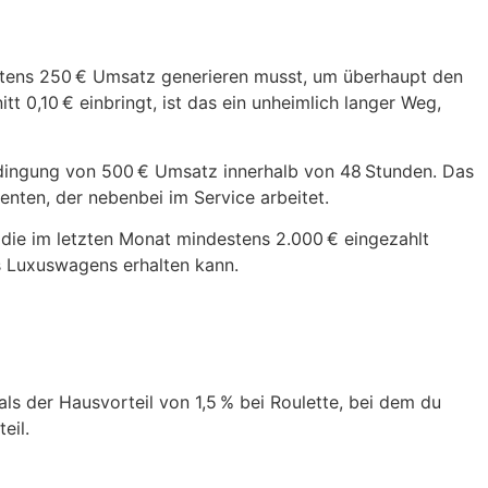
tens 250 € Umsatz generieren musst, um überhaupt den
t 0,10 € einbringt, ist das ein unheimlich langer Weg,
Bedingung von 500 € Umsatz innerhalb von 48 Stunden. Das
nten, der nebenbei im Service arbeitet.
, die im letzten Monat mindestens 2.000 € eingezahlt
s Luxuswagens erhalten kann.
s der Hausvorteil von 1,5 % bei Roulette, bei dem du
eil.