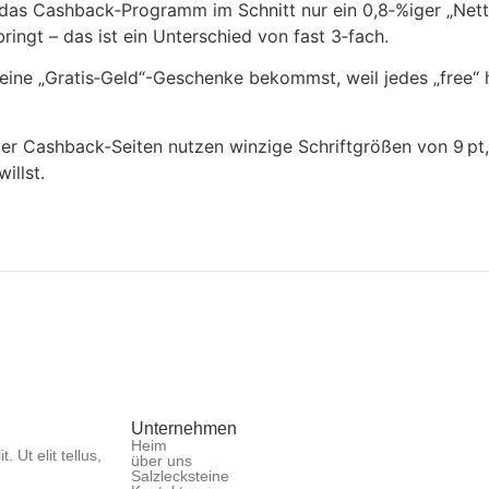
 das Cashback‑Programm im Schnitt nur ein 0,8‑%iger „Netto
ingt – das ist ein Unterschied von fast 3‑fach.
ne „Gratis‑Geld“-Geschenke bekommst, weil jedes „free“ hie
s der Cashback‑Seiten nutzen winzige Schriftgrößen von 9 p
illst.
Unternehmen
Heim
 Ut elit tellus,
über uns
Salzlecksteine