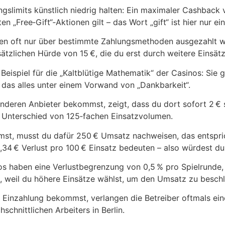
gslimits künstlich niedrig halten: Ein maximaler Cashback 
en „Free‑Gift“‑Aktionen gilt – das Wort „gift“ ist hier nur e
n oft nur über bestimmte Zahlungsmethoden ausgezahlt werd
ätzlichen Hürde von 15 €, die du erst durch weitere Einsät
s Beispiel für die „Kaltblütige Mathematik“ der Casinos: Sie
 das alles unter einem Vorwand von „Dankbarkeit“.
 anderen Anbieter bekommst, zeigt, dass du dort sofort 2 
 Unterschied von 125‑fachen Einsatzvolumen.
, musst du dafür 250 € Umsatz nachweisen, das entsprich
1,34 € Verlust pro 100 € Einsatz bedeuten – also würdest d
nos haben eine Verlustbegrenzung von 0,5 % pro Spielrunde,
t, weil du höhere Einsätze wählst, um den Umsatz zu besch
ne Einzahlung bekommst, verlangen die Betreiber oftmals e
schnittlichen Arbeiters in Berlin.