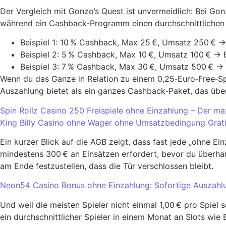
Der Vergleich mit Gonzo’s Quest ist unvermeidlich: Bei Gon
während ein Cashback‑Programm einen durchschnittlichen Rü
Beispiel 1: 10 % Cashback, Max 25 €, Umsatz 250 € → 
Beispiel 2: 5 % Cashback, Max 10 €, Umsatz 100 € → E
Beispiel 3: 7 % Cashback, Max 30 €, Umsatz 500 € → E
Wenn du das Ganze in Relation zu einem 0,25‑Euro‑Free‑Sp
Auszahlung bietet als ein ganzes Cashback‑Paket, das über
Spin Rollz Casino 250 Freispiele ohne Einzahlung – Der max
King Billy Casino ohne Wager ohne Umsatzbedingung Gratis
Ein kurzer Blick auf die AGB zeigt, dass fast jede „ohne 
mindestens 300 € an Einsätzen erfordert, bevor du überhau
am Ende festzustellen, dass die Tür verschlossen bleibt.
Neon54 Casino Bonus ohne Einzahlung: Sofortige Auszahlun
Und weil die meisten Spieler nicht einmal 1,00 € pro Spiel 
ein durchschnittlicher Spieler in einem Monat an Slots wie