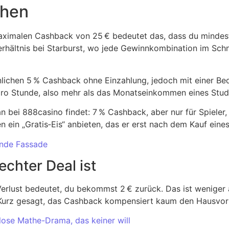
ehen
aximalen Cashback von 25 € bedeutet das, dass du mindes
rhältnis bei Starburst, wo jede Gewinnkombination im Schnit
ähnlichen 5 % Cashback ohne Einzahlung, jedoch mit einer 
 pro Stunde, also mehr als das Monatseinkommen eines Stude
n bei 888casino findet: 7 % Cashback, aber nur für Spieler
ein „Gratis‑Eis“ anbieten, das er erst nach dem Kauf eine
zende Fassade
chter Deal ist
rlust bedeutet, du bekommst 2 € zurück. Das ist weniger al
t. Kurz gesagt, das Cashback kompensiert kaum den Hausvort
lose Mathe-Drama, das keiner will