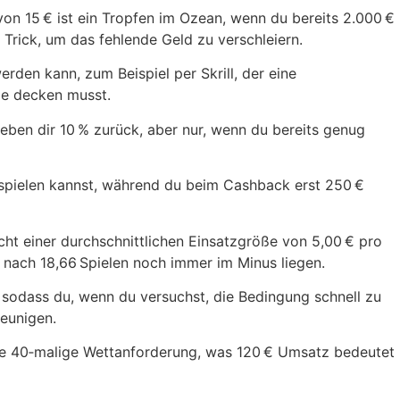
von 15 € ist ein Tropfen im Ozean, wenn du bereits 2.000 €
in Trick, um das fehlende Geld zu verschleiern.
en kann, zum Beispiel per Skrill, der eine
ze decken musst.
 geben dir 10 % zurück, aber nur, wenn du bereits genug
€ spielen kannst, während du beim Cashback erst 250 €
t einer durchschnittlichen Einsatzgröße von 5,00 € pro
u nach 18,66 Spielen noch immer im Minus liegen.
 sodass du, wenn du versuchst, die Bedingung schnell zu
leunigen.
ine 40‑malige Wettanforderung, was 120 € Umsatz bedeutet