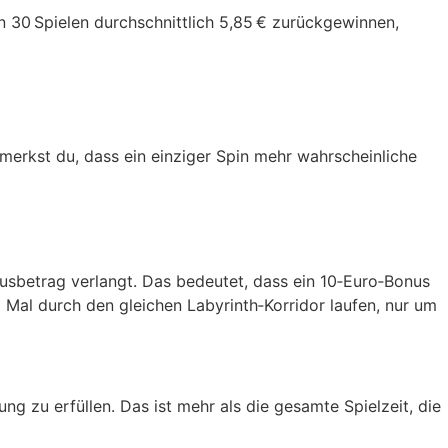
in 30 Spielen durchschnittlich 5,85 € zurückgewinnen,
erkst du, dass ein einziger Spin mehr wahrscheinliche
nusbetrag verlangt. Das bedeutet, dass ein 10‑Euro‑Bonus
 Mal durch den gleichen Labyrinth‑Korridor laufen, nur um
ng zu erfüllen. Das ist mehr als die gesamte Spielzeit, die