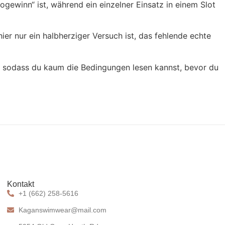
gewinn“ ist, während ein einzelner Einsatz in einem Slot
r nur ein halbherziger Versuch ist, das fehlende echte
t, sodass du kaum die Bedingungen lesen kannst, bevor du
Kontakt
+1 (662) 258-5616
Kaganswimwear@mail.com