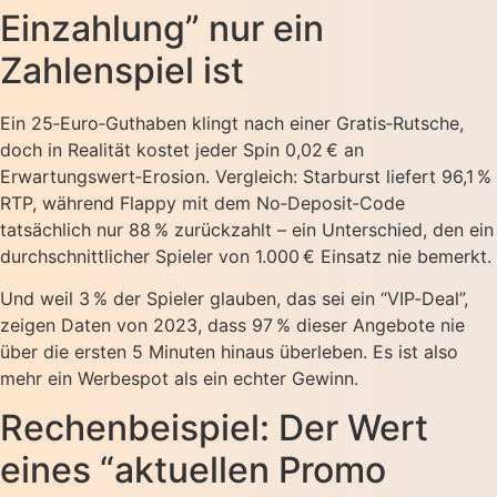
Einzahlung” nur ein
Zahlenspiel ist
Ein 25‑Euro‑Guthaben klingt nach einer Gratis‑Rutsche,
doch in Realität kostet jeder Spin 0,02 € an
Erwartungswert‑Erosion. Vergleich: Starburst liefert 96,1 %
RTP, während Flappy mit dem No‑Deposit‑Code
tatsächlich nur 88 % zurückzahlt – ein Unterschied, den ein
durchschnittlicher Spieler von 1.000 € Einsatz nie bemerkt.
Und weil 3 % der Spieler glauben, das sei ein “VIP‑Deal”,
zeigen Daten von 2023, dass 97 % dieser Angebote nie
über die ersten 5 Minuten hinaus überleben. Es ist also
mehr ein Werbespot als ein echter Gewinn.
Rechenbeispiel: Der Wert
eines “aktuellen Promo