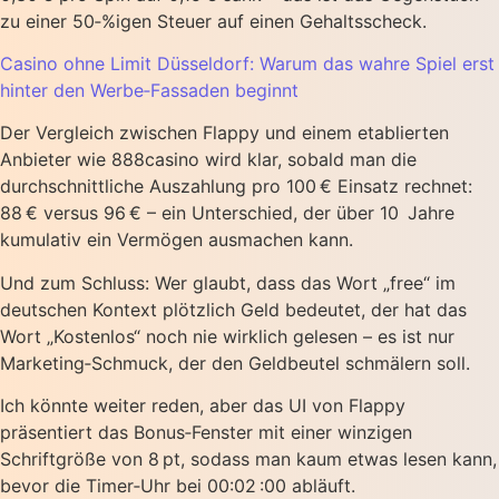
zu einer 50‑%igen Steuer auf einen Gehaltsscheck.
Casino ohne Limit Düsseldorf: Warum das wahre Spiel erst
hinter den Werbe‑Fassaden beginnt
Der Vergleich zwischen Flappy und einem etablierten
Anbieter wie 888casino wird klar, sobald man die
durchschnittliche Auszahlung pro 100 € Einsatz rechnet:
88 € versus 96 € – ein Unterschied, der über 10 Jahre
kumulativ ein Vermögen ausmachen kann.
Und zum Schluss: Wer glaubt, dass das Wort „free“ im
deutschen Kontext plötzlich Geld bedeutet, der hat das
Wort „Kostenlos“ noch nie wirklich gelesen – es ist nur
Marketing‑Schmuck, der den Geldbeutel schmälern soll.
Ich könnte weiter reden, aber das UI von Flappy
präsentiert das Bonus‑Fenster mit einer winzigen
Schriftgröße von 8 pt, sodass man kaum etwas lesen kann,
bevor die Timer‑Uhr bei 00:02 :00 abläuft.