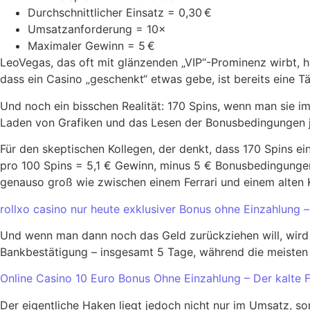
Durchschnittlicher Einsatz = 0,30 €
Umsatzanforderung = 10×
Maximaler Gewinn = 5 €
LeoVegas, das oft mit glänzenden „VIP“-Prominenz wirbt, ha
dass ein Casino „geschenkt“ etwas gebe, ist bereits eine 
Und noch ein bisschen Realität: 170 Spins, wenn man sie im 
Laden von Grafiken und das Lesen der Bonusbedingungen jed
Für den skeptischen Kollegen, der denkt, dass 170 Spins ein
pro 100 Spins = 5,1 € Gewinn, minus 5 € Bonusbedingungen 
genauso groß wie zwischen einem Ferrari und einem alten 
rollxo casino nur heute exklusiver Bonus ohne Einzahlun
Und wenn man dann noch das Geld zurückziehen will, wird d
Bankbestätigung – insgesamt 5 Tage, während die meisten 
Online Casino 10 Euro Bonus Ohne Einzahlung – Der kalte F
Der eigentliche Haken liegt jedoch nicht nur im Umsatz, son