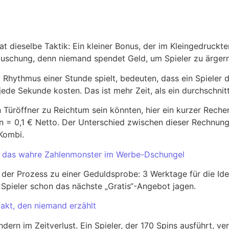
t dieselbe Taktik: Ein kleiner Bonus, der im Kleingedruckte
Täuschung, denn niemand spendet Geld, um Spieler zu ärgern
Rhythmus einer Stunde spielt, bedeuten, dass ein Spieler du
e Sekunde kosten. Das ist mehr Zeit, als ein durchschnitt
 Türöffner zu Reichtum sein könnten, hier ein kurzer Rechen
= 0,1 € Netto. Der Unterschied zwischen dieser Rechnung u
Kombi.
g – das wahre Zahlenmonster im Werbe-Dschungel
er Prozess zu einer Geduldsprobe: 3 Werktage für die Ident
Spieler schon das nächste „Gratis“-Angebot jagen.
akt, den niemand erzählt
dern im Zeitverlust. Ein Spieler, der 170 Spins ausführt, ve