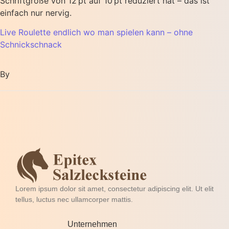
Schriftgröße von 12 pt auf 10 pt reduziert hat – das ist
einfach nur nervig.
Live Roulette endlich wo man spielen kann – ohne
Schnickschnack
By
Lorem ipsum dolor sit amet, consectetur adipiscing elit. Ut elit
tellus, luctus nec ullamcorper mattis.
Unternehmen