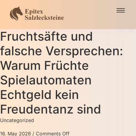
Fruchtsäfte und
falsche Versprechen:
Warum Früchte
Spielautomaten
Echtgeld kein
Freudentanz sind
Uncategorized
16. May 2026
/
Comments Off