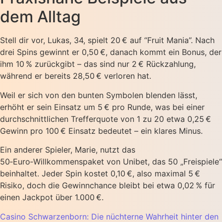
dem Alltag
Stell dir vor, Lukas, 34, spielt 20 € auf “Fruit Mania”. Nach
drei Spins gewinnt er 0,50 €, danach kommt ein Bonus, der
ihm 10 % zurückgibt – das sind nur 2 € Rückzahlung,
während er bereits 28,50 € verloren hat.
Weil er sich von den bunten Symbolen blenden lässt,
erhöht er sein Einsatz um 5 € pro Runde, was bei einer
durchschnittlichen Trefferquote von 1 zu 20 etwa 0,25 €
Gewinn pro 100 € Einsatz bedeutet – ein klares Minus.
Ein anderer Spieler, Marie, nutzt das
50‑Euro‑Willkommenspaket von Unibet, das 50 „Freispiele“
beinhaltet. Jeder Spin kostet 0,10 €, also maximal 5 €
Risiko, doch die Gewinnchance bleibt bei etwa 0,02 % für
einen Jackpot über 1.000 €.
Casino Schwarzenborn: Die nüchterne Wahrheit hinter den