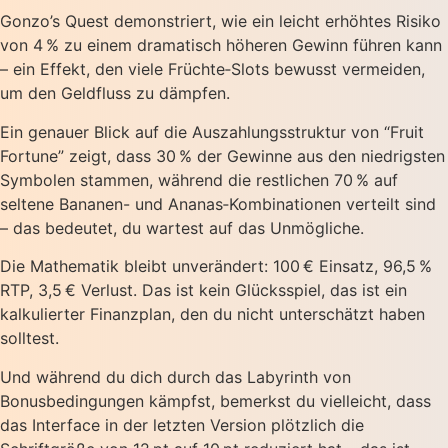
Gonzo’s Quest demonstriert, wie ein leicht erhöhtes Risiko
von 4 % zu einem dramatisch höheren Gewinn führen kann
– ein Effekt, den viele Früchte‑Slots bewusst vermeiden,
um den Geldfluss zu dämpfen.
Ein genauer Blick auf die Auszahlungsstruktur von “Fruit
Fortune” zeigt, dass 30 % der Gewinne aus den niedrigsten
Symbolen stammen, während die restlichen 70 % auf
seltene Bananen- und Ananas‑Kombinationen verteilt sind
– das bedeutet, du wartest auf das Unmögliche.
Die Mathematik bleibt unverändert: 100 € Einsatz, 96,5 %
RTP, 3,5 € Verlust. Das ist kein Glücksspiel, das ist ein
kalkulierter Finanzplan, den du nicht unterschätzt haben
solltest.
Und während du dich durch das Labyrinth von
Bonusbedingungen kämpfst, bemerkst du vielleicht, dass
das Interface in der letzten Version plötzlich die