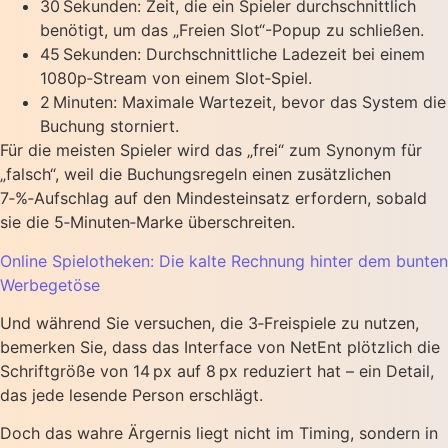
30 Sekunden: Zeit, die ein Spieler durchschnittlich
benötigt, um das „Freien Slot“-Popup zu schließen.
45 Sekunden: Durchschnittliche Ladezeit bei einem
1080p‑Stream von einem Slot‑Spiel.
2 Minuten: Maximale Wartezeit, bevor das System die
Buchung storniert.
Für die meisten Spieler wird das „frei“ zum Synonym für
„falsch“, weil die Buchungsregeln einen zusätzlichen
7‑%‑Aufschlag auf den Mindesteinsatz erfordern, sobald
sie die 5‑Minuten‑Marke überschreiten.
Online Spielotheken: Die kalte Rechnung hinter dem bunten
Werbegetöse
Und während Sie versuchen, die 3‑Freispiele zu nutzen,
bemerken Sie, dass das Interface von NetEnt plötzlich die
Schriftgröße von 14 px auf 8 px reduziert hat – ein Detail,
das jede lesende Person erschlägt.
Doch das wahre Ärgernis liegt nicht im Timing, sondern in