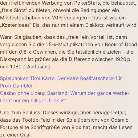
der irreführenden Werbung von PokerStars, die behauptet,
„freie Slots“ zu bieten, obwohl die Bedingungen ein
Mindestguthaben von 20 € verlangen – das ist wie ein
„Kostenloses“ Eis, das nur mit einem Eisklotz verkauft wird.
Wenn Sie glauben, dass das „freie“ ein Vorteil ist, dann
vergleichen Sie die 1,5‑x‑Multiplikatoren von Book of Dead
mit den 0,8‑x‑Gewinnen, die Sie tatsächlich erzielen – die
Diskrepanz ist größer als die Differenz zwischen 1920 p
und 1080 p Auflösung.
Spielbanken Tirol Karte: Der kalte Realitätscheck für
Profi‑Gambler
Casino ohne Lizenz Saarland: Warum der ganze Werbe-
Lärm nur ein billiger Trick ist
Und zum Schluss: Dieses winzige, aber nervige Detail,
dass das Tooltip‑Feld in der Spielübersicht von Cosmic
Fortune eine Schriftgröße von 9 px hat, macht das Lesen
zu einer Qual.