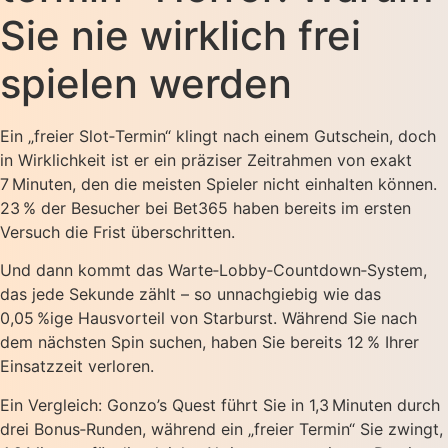
Sie nie wirklich frei
spielen werden
Ein „freier Slot‑Termin“ klingt nach einem Gutschein, doch
in Wirklichkeit ist er ein präziser Zeitrahmen von exakt
7 Minuten, den die meisten Spieler nicht einhalten können.
23 % der Besucher bei Bet365 haben bereits im ersten
Versuch die Frist überschritten.
Und dann kommt das Warte‑Lobby‑Countdown‑System,
das jede Sekunde zählt – so unnachgiebig wie das
0,05 %ige Hausvorteil von Starburst. Während Sie nach
dem nächsten Spin suchen, haben Sie bereits 12 % Ihrer
Einsatzzeit verloren.
Ein Vergleich: Gonzo’s Quest führt Sie in 1,3 Minuten durch
drei Bonus‑Runden, während ein „freier Termin“ Sie zwingt,