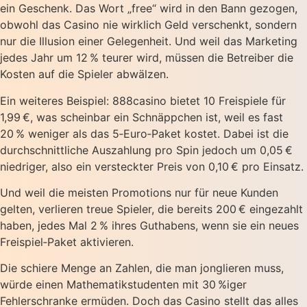
ein Geschenk. Das Wort „free“ wird in den Bann gezogen,
obwohl das Casino nie wirklich Geld verschenkt, sondern
nur die Illusion einer Gelegenheit. Und weil das Marketing
jedes Jahr um 12 % teurer wird, müssen die Betreiber die
Kosten auf die Spieler abwälzen.
Ein weiteres Beispiel: 888casino bietet 10 Freispiele für
1,99 €, was scheinbar ein Schnäppchen ist, weil es fast
20 % weniger als das 5‑Euro‑Paket kostet. Dabei ist die
durchschnittliche Auszahlung pro Spin jedoch um 0,05 €
niedriger, also ein versteckter Preis von 0,10 € pro Einsatz.
Und weil die meisten Promotions nur für neue Kunden
gelten, verlieren treue Spieler, die bereits 200 € eingezahlt
haben, jedes Mal 2 % ihres Guthabens, wenn sie ein neues
Freispiel‑Paket aktivieren.
Die schiere Menge an Zahlen, die man jonglieren muss,
würde einen Mathematikstudenten mit 30 %iger
Fehlerschranke ermüden. Doch das Casino stellt das alles