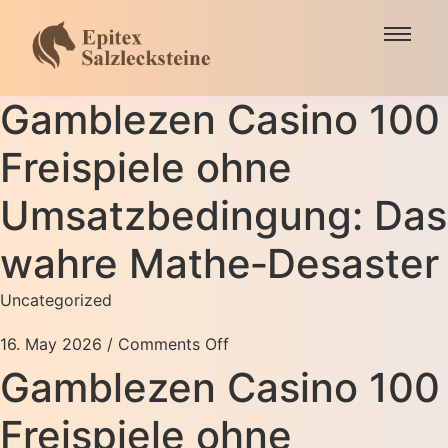
Gamblezen Casino 100
Freispiele ohne
Umsatzbedingung: Das
wahre Mathe‑Desaster
Uncategorized
16. May 2026
/
Comments Off
Gamblezen Casino 100
Freispiele ohne