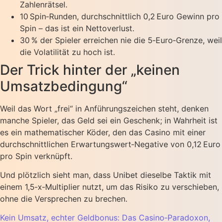
Zahlenrätsel.
10 Spin‑Runden, durchschnittlich 0,2 Euro Gewinn pro
Spin – das ist ein Nettoverlust.
30 % der Spieler erreichen nie die 5‑Euro‑Grenze, weil
die Volatilität zu hoch ist.
Der Trick hinter der „keinen
Umsatzbedingung“
Weil das Wort „frei“ in Anführungszeichen steht, denken
manche Spieler, das Geld sei ein Geschenk; in Wahrheit ist
es ein mathematischer Köder, den das Casino mit einer
durchschnittlichen Erwartungswert‑Negative von 0,12 Euro
pro Spin verknüpft.
Und plötzlich sieht man, dass Unibet dieselbe Taktik mit
einem 1,5‑x‑Multiplier nutzt, um das Risiko zu verschieben,
ohne die Versprechen zu brechen.
Kein Umsatz, echter Geldbonus: Das Casino‑Paradoxon,