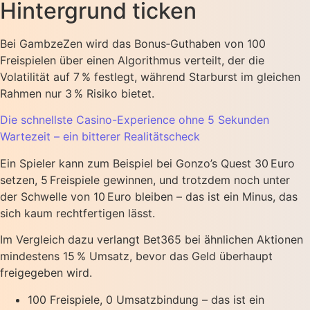
Hintergrund ticken
Bei GambzeZen wird das Bonus‑Guthaben von 100
Freispielen über einen Algorithmus verteilt, der die
Volatilität auf 7 % festlegt, während Starburst im gleichen
Rahmen nur 3 % Risiko bietet.
Die schnellste Casino-Experience ohne 5 Sekunden
Wartezeit – ein bitterer Realitätscheck
Ein Spieler kann zum Beispiel bei Gonzo’s Quest 30 Euro
setzen, 5 Freispiele gewinnen, und trotzdem noch unter
der Schwelle von 10 Euro bleiben – das ist ein Minus, das
sich kaum rechtfertigen lässt.
Im Vergleich dazu verlangt Bet365 bei ähnlichen Aktionen
mindestens 15 % Umsatz, bevor das Geld überhaupt
freigegeben wird.
100 Freispiele, 0 Umsatzbindung – das ist ein