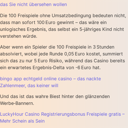
das Sie nicht übersehen wollen
Die 100 Freispiele ohne Umsatzbedingung bedeuten nicht,
dass man sofort 100 Euro gewinnt – das wäre ein
unlogisches Ergebnis, das selbst ein 5‑jähriges Kind nicht
verstehen würde.
Aber wenn ein Spieler die 100 Freispiele in 3 Stunden
absolviert, wobei jede Runde 0,05 Euro kostet, summiert
sich das zu nur 5 Euro Risiko, während das Casino bereits
ein erwartetes Ergebnis‑Delta von -6 Euro hat.
bingo app echtgeld online casino – das nackte
Zahlenmeer, das keiner will
Und das ist das wahre Biest hinter den glänzenden
Werbe‑Bannern.
LuckyHour Casino Registrierungsbonus Freispiele gratis –
Mehr Schein als Sein