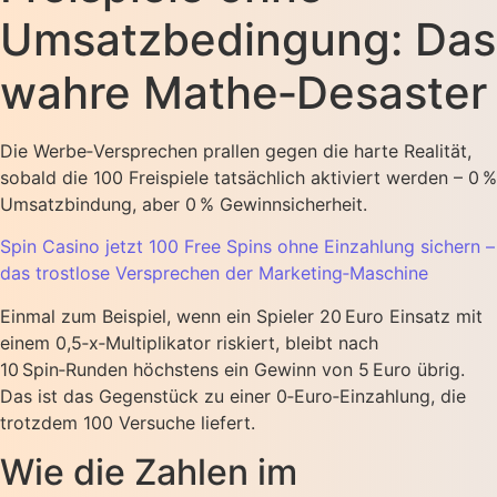
Umsatzbedingung: Das
wahre Mathe‑Desaster
Die Werbe‑Versprechen prallen gegen die harte Realität,
sobald die 100 Freispiele tatsächlich aktiviert werden – 0 %
Umsatzbindung, aber 0 % Gewinnsicherheit.
Spin Casino jetzt 100 Free Spins ohne Einzahlung sichern –
das trostlose Versprechen der Marketing‑Maschine
Einmal zum Beispiel, wenn ein Spieler 20 Euro Einsatz mit
einem 0,5‑x‑Multiplikator riskiert, bleibt nach
10 Spin‑Runden höchstens ein Gewinn von 5 Euro übrig.
Das ist das Gegenstück zu einer 0‑Euro‑Einzahlung, die
trotzdem 100 Versuche liefert.
Wie die Zahlen im