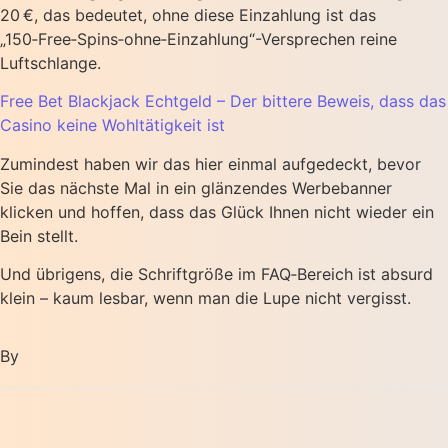
20 €, das bedeutet, ohne diese Einzahlung ist das
„150‑Free‑Spins‑ohne‑Einzahlung“-Versprechen reine
Luftschlange.
Free Bet Blackjack Echtgeld – Der bittere Beweis, dass das
Casino keine Wohltätigkeit ist
Zumindest haben wir das hier einmal aufgedeckt, bevor
Sie das nächste Mal in ein glänzendes Werbebanner
klicken und hoffen, dass das Glück Ihnen nicht wieder ein
Bein stellt.
Und übrigens, die Schriftgröße im FAQ‑Bereich ist absurd
klein – kaum lesbar, wenn man die Lupe nicht vergisst.
By