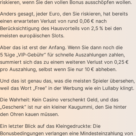
riskieren, wenn Sie den vollen Bonus ausschöpfen wollen.
Anders gesagt, jeder Euro, den Sie riskieren, hat bereits
einen erwarteten Verlust von rund 0,06 € nach
Berücksichtigung des Hausvorteils von 2,5 % bei den
meisten europäischen Slots.
Aber das ist erst der Anfang. Wenn Sie dann noch die
5 %ige „VIP‑Gebühr“ für schnelle Auszahlungen zahlen,
summiert sich das zu einem weiteren Verlust von 0,25 €
pro Auszahlung, selbst wenn Sie nur 10 € abheben.
Und das ist genau das, was die meisten Spieler übersehen,
weil das Wort „Free“ in der Werbung wie ein Lullaby klingt.
Die Wahrheit: Kein Casino verschenkt Geld, und das
„Geschenk“ ist nur ein kleiner Kaugummi, den Sie hinter
den Ohren kauen müssen.
Ein letzter Blick auf das Kleingedruckte: Die
Bonusbedingungen verlangen eine Mindesteinzahlung von