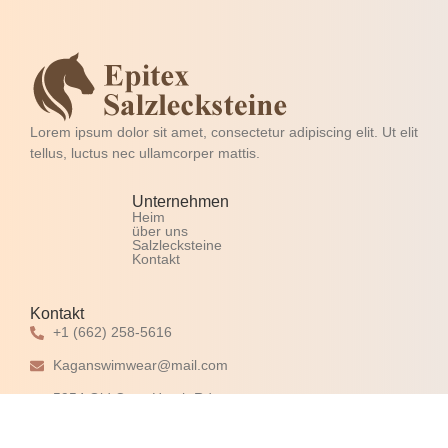
Lorem ipsum dolor sit amet, consectetur adipiscing elit. Ut elit
tellus, luctus nec ullamcorper mattis.
Unternehmen
Heim
über uns
Salzlecksteine
Kontakt
Kontakt
+1 (662) 258-5616
Kaganswimwear@mail.com
5954 Old Cove Heath Rd
Eupora, Mississippi(MS), 39744