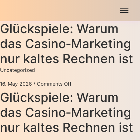
Glückspiele: Warum
das Casino‑Marketing
nur kaltes Rechnen ist
Uncategorized
16. May 2026
/
Comments Off
Glückspiele: Warum
das Casino‑Marketing
nur kaltes Rechnen ist