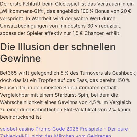
Der erste Fehltritt beim Glückspiel ist das Vertrauen in ein
„Willkommens‑Gift“, das angeblich 100 % Bonus von 20 €
verspricht. In Wahrheit wird der wahre Wert durch
Umsatzbedingungen von mindestens 30 × reduziert,
sodass der Spieler effektiv nur 1,5 € Chancen erhält.
Die Illusion der schnellen
Gewinne
Bet365 wirft gelegentlich 5 % des Turnovers als Cashback,
doch das ist ein Tropfen auf das Fass, das bereits 150 %
Hausvorteil in den meisten Spielautomaten enthält.
Vergleichbar mit einem Starburst‑Spin, bei dem die
Wahrscheinlichkeit eines Gewinns von 4,5 % im Vergleich
zu einer durchschnittlichen Slot-Volatilität von 2 % kaum
beeindruckend ist.
velobet casino Promo Code 2026 Freispiele – Der pure
Zahlenkalkül, nicht das Märchen vom Geldregen