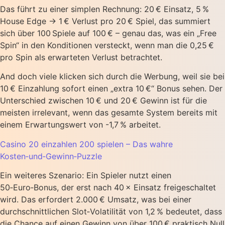
Das führt zu einer simplen Rechnung: 20 € Einsatz, 5 %
House Edge → 1 € Verlust pro 20 € Spiel, das summiert
sich über 100 Spiele auf 100 € – genau das, was ein „Free
Spin“ in den Konditionen versteckt, wenn man die 0,25 €
pro Spin als erwarteten Verlust betrachtet.
And doch viele klicken sich durch die Werbung, weil sie bei
10 € Einzahlung sofort einen „extra 10 €“ Bonus sehen. Der
Unterschied zwischen 10 € und 20 € Gewinn ist für die
meisten irrelevant, wenn das gesamte System bereits mit
einem Erwartungswert von -1,7 % arbeitet.
Casino 20 einzahlen 200 spielen – Das wahre
Kosten‑und‑Gewinn‑Puzzle
Ein weiteres Szenario: Ein Spieler nutzt einen
50‑Euro‑Bonus, der erst nach 40 × Einsatz freigeschaltet
wird. Das erfordert 2.000 € Umsatz, was bei einer
durchschnittlichen Slot‑Volatilität von 1,2 % bedeutet, dass
die Chance auf einen Gewinn von über 100 € praktisch Null