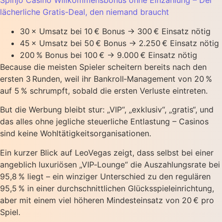
Spinjo Casino Willkommensbonus ohne Einzahlung – Der
lächerliche Gratis-Deal, den niemand braucht
30 × Umsatz bei 10 € Bonus → 300 € Einsatz nötig
45 × Umsatz bei 50 € Bonus → 2.250 € Einsatz nötig
200 % Bonus bei 100 € → 9.000 € Einsatz nötig
Because die meisten Spieler scheitern bereits nach den
ersten 3 Runden, weil ihr Bankroll‑Management von 20 %
auf 5 % schrumpft, sobald die ersten Verluste eintreten.
But die Werbung bleibt stur: „VIP“, „exklusiv“, „gratis“, und
das alles ohne jegliche steuerliche Entlastung – Casinos
sind keine Wohltätigkeitsorganisationen.
Ein kurzer Blick auf LeoVegas zeigt, dass selbst bei einer
angeblich luxuriösen „VIP‑Lounge“ die Auszahlungsrate bei
95,8 % liegt – ein winziger Unterschied zu den regulären
95,5 % in einer durchschnittlichen Glücksspieleinrichtung,
aber mit einem viel höheren Mindesteinsatz von 20 € pro
Spiel.