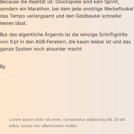
Because die Realität ist: Glückspiele sind kein Sprint,
sondern ein Marathon, bei dem jede unnötige Werbe­floskel
das Tempo verlangsamt und den Geldbeutel schneller
leeren lässt.
But das eigentliche Ärgernis ist die winzige Schriftgröße
von 9 pt in den AGB‑Fenstern, die kaum lesbar ist und das
ganze System noch absurder macht.
By
Lorem ipsum dolor sit amet, consectetur adipiscing elit. Ut elit
tellus, luctus nec ullamcorper mattis.