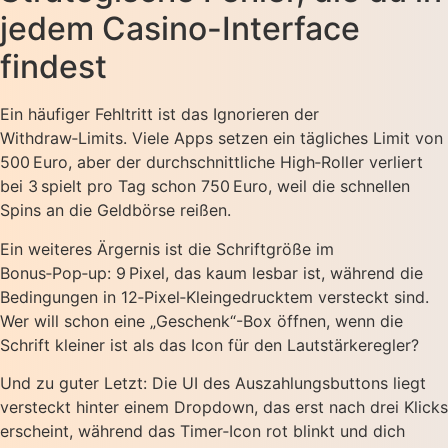
jedem Casino-Interface
findest
Ein häufiger Fehltritt ist das Ignorieren der
Withdraw‑Limits. Viele Apps setzen ein tägliches Limit von
500 Euro, aber der durchschnittliche High‑Roller verliert
bei 3 spielt pro Tag schon 750 Euro, weil die schnellen
Spins an die Geldbörse reißen.
Ein weiteres Ärgernis ist die Schriftgröße im
Bonus‑Pop‑up: 9 Pixel, das kaum lesbar ist, während die
Bedingungen in 12‑Pixel‑Kleingedrucktem versteckt sind.
Wer will schon eine „Geschenk“-Box öffnen, wenn die
Schrift kleiner ist als das Icon für den Lautstärkeregler?
Und zu guter Letzt: Die UI des Auszahlungsbuttons liegt
versteckt hinter einem Dropdown, das erst nach drei Klicks
erscheint, während das Timer‑Icon rot blinkt und dich