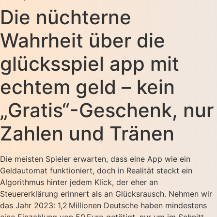
Die nüchterne
Wahrheit über die
glücksspiel app mit
echtem geld – kein
„Gratis“-Geschenk, nur
Zahlen und Tränen
Die meisten Spieler erwarten, dass eine App wie ein
Geldautomat funktioniert, doch in Realität steckt ein
Algorithmus hinter jedem Klick, der eher an
Steuererklärung erinnert als an Glücksrausch. Nehmen wir
das Jahr 2023: 1,2 Millionen Deutsche haben mindestens
eine Einzahlung von 50 Euro getätigt, nur um im Schnitt