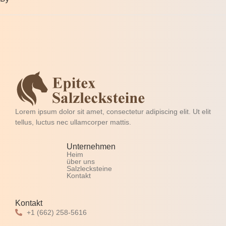
Lorem ipsum dolor sit amet, consectetur adipiscing elit. Ut elit
tellus, luctus nec ullamcorper mattis.
Unternehmen
Heim
über uns
Salzlecksteine
Kontakt
Kontakt
+1 (662) 258-5616