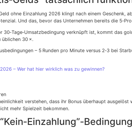
Geld ohne Einzahlung 2026 klingt nach einem Geschenk, aber
tenzial. Und das, bevor das Unternehmen bereits die 5‑Pr
iner 30‑Tage‑Umsatzbedingung verknüpft ist, kommt das gol
 üblichen 30 ×.
nusbedingungen – 5 Runden pro Minute versus 2‑3 bei Starbu
2026 – Wer hat hier wirklich was zu gewinnen?
ren
einlichkeit verstehen, dass ihr Bonus überhaupt ausgelöst w
nicht mehr Spielzeit bekommen.
n “Kein‑Einzahlung”‑Bedingun