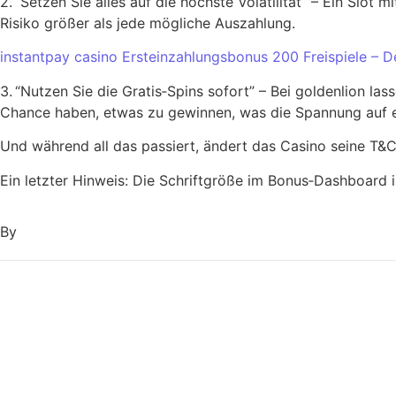
2. “Setzen Sie alles auf die höchste Volatilität” – Ein Slot
Risiko größer als jede mögliche Auszahlung.
instantpay casino Ersteinzahlungsbonus 200 Freispiele – D
3. “Nutzen Sie die Gratis‑Spins sofort” – Bei goldenlion l
Chance haben, etwas zu gewinnen, was die Spannung auf ei
Und während all das passiert, ändert das Casino seine T&C
Ein letzter Hinweis: Die Schriftgröße im Bonus‑Dashboard 
By