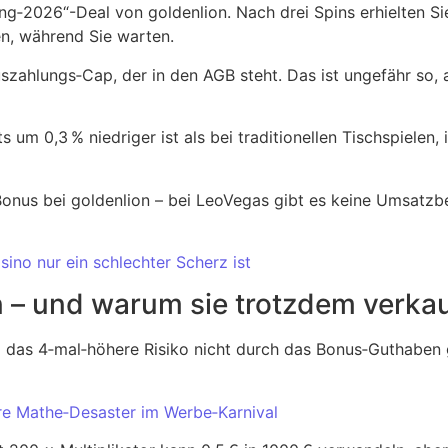
ung‑2026“-Deal von goldenlion. Nach drei Spins erhielten S
en, während Sie warten.
zahlungs‑Cap, der in den AGB steht. Das ist ungefähr so, 
um 0,3 % niedriger ist als bei traditionellen Tischspielen, 
r Bonus bei goldenlion – bei LeoVegas gibt es keine Umsatz
ino nur ein schlechter Scherz ist
en – und warum sie trotzdem verka
il das 4‑mal‑höhere Risiko nicht durch das Bonus‑Guthaben 
re Mathe‑Desaster im Werbe‑Karnival