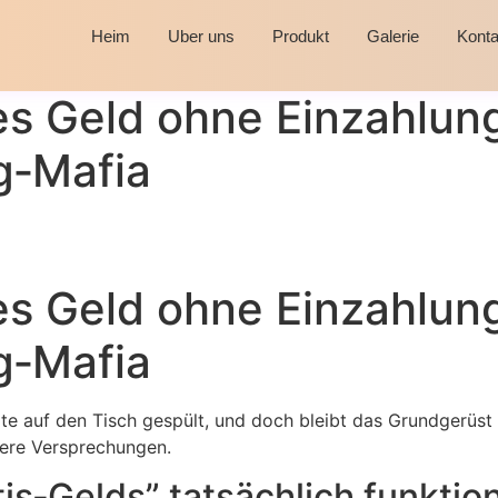
Heim
Uber uns
Produkt
Galerie
Konta
es Geld ohne Einzahlung
g‑Mafia
es Geld ohne Einzahlung
g‑Mafia
auf den Tisch gespült, und doch bleibt das Grundgerüst die
eere Versprechungen.
s‑Gelds” tatsächlich funktion