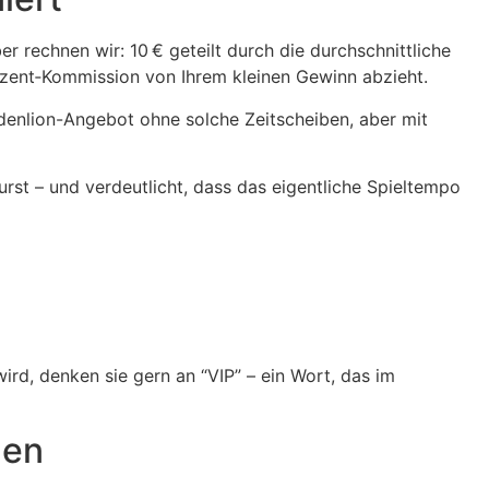
 rechnen wir: 10 € geteilt durch die durchschnittliche
ozent‑Kommission von Ihrem kleinen Gewinn abzieht.
denlion-Angebot ohne solche Zeitscheiben, aber mit
rst – und verdeutlicht, dass das eigentliche Spieltempo
ird, denken sie gern an “VIP” – ein Wort, das im
gen