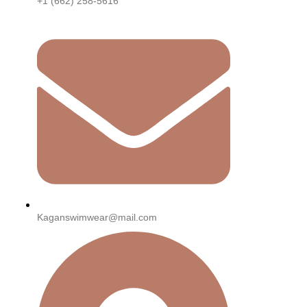
+1 (662) 258-5616
Kaganswimwear@mail.com