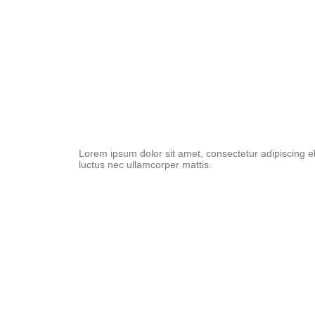
Lorem ipsum dolor sit amet, consectetur adipiscing elit.
luctus nec ullamcorper mattis.