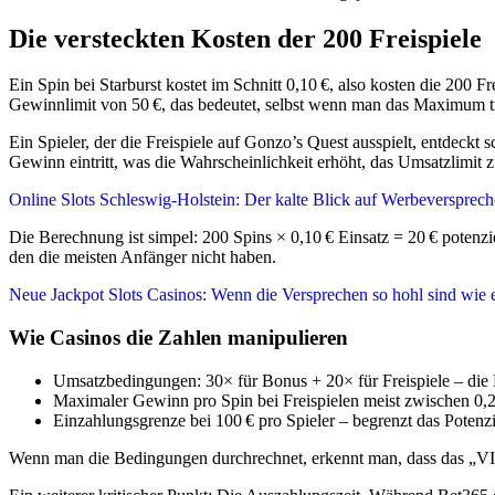
Die versteckten Kosten der 200 Freispiele
Ein Spin bei Starburst kostet im Schnitt 0,10 €, also kosten die 200 
Gewinnlimit von 50 €, das bedeutet, selbst wenn man das Maximum tri
Ein Spieler, der die Freispiele auf Gonzo’s Quest ausspielt, entdeckt s
Gewinn eintritt, was die Wahrscheinlichkeit erhöht, das Umsatzlimit z
Online Slots Schleswig-Holstein: Der kalte Blick auf Werbeverspre
Die Berechnung ist simpel: 200 Spins × 0,10 € Einsatz = 20 € potenzi
den die meisten Anfänger nicht haben.
Neue Jackpot Slots Casinos: Wenn die Versprechen so hohl sind wie e
Wie Casinos die Zahlen manipulieren
Umsatzbedingungen: 30× für Bonus + 20× für Freispiele – die K
Maximaler Gewinn pro Spin bei Freispielen meist zwischen 0,2
Einzahlungsgrenze bei 100 € pro Spieler – begrenzt das Potenzi
Wenn man die Bedingungen durchrechnet, erkennt man, dass das „VIP“-