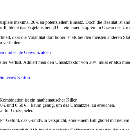
Freispiele maximal 20 € an potenziellem Einsatz. Doch die Realität ist
fft, bleibt das Ergebnis bei 50 € – ein lauer Tropfen im Ozean des Um
chnell, dass die Volatilität dort höher ist als bei den meisten anderen S
u verfehlen.
chen und echte Gewinnzahlen
eller Verlust. Addiert man den Umsatzfaktor von 30×, muss er also mind
in leeres Karton
ombination ist ein mathematischer Killer.
0 € und 0,50 € – kaum genug, um das Umsatzziel zu erreichen.
al für Großspieler.
Gefühl, das Grandwin verspricht, eher einem Billighotel mit neuem Ans