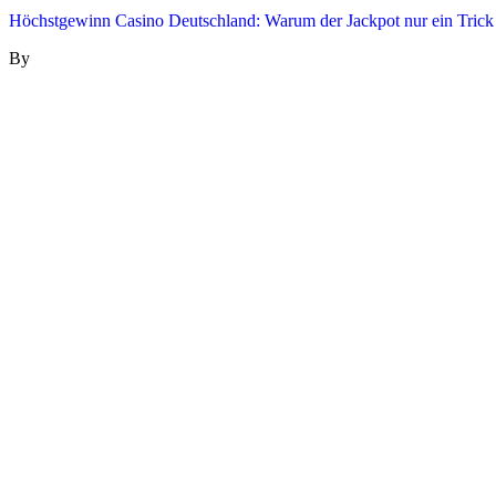
Höchstgewinn Casino Deutschland: Warum der Jackpot nur ein Trick 
By