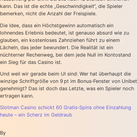
kann. Das ist die echte „Geschwindigkeit“, die Spieler
bemerken, nicht die Anzahl der Freispiele.
Die Idee, dass ein Höchstgewinn automatisch ein
lohnendes Erlebnis bedeutet, ist genauso absurd wie zu
glauben, ein kostenloses Zahnziehen führt zu einem
Lächeln, das jeder bewundert. Die Realität ist ein
nüchterner Rechenweg, bei dem jede Null im Kontostand
ein Sieg für das Casino ist.
Und weil wir gerade beim UI sind: Wer hat überhaupt die
winzige Schriftgröße von 9 pt im Bonus‑Fenster von Unibet
genehmigt? Das ist doch das Letzte, was ein Spieler noch
ertragen kann.
Slotman Casino schickt 60 Gratis‑Spins ohne Einzahlung
heute – ein Scherz im Geldraub
By