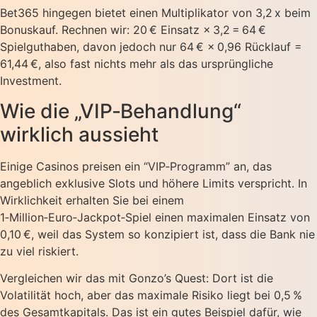
Bet365 hingegen bietet einen Multiplikator von 3,2 x beim
Bonuskauf. Rechnen wir: 20 € Einsatz × 3,2 = 64 €
Spielguthaben, davon jedoch nur 64 € × 0,96 Rücklauf =
61,44 €, also fast nichts mehr als das ursprüngliche
Investment.
Wie die „VIP‑Behandlung“
wirklich aussieht
Einige Casinos preisen ein “VIP‑Programm” an, das
angeblich exklusive Slots und höhere Limits verspricht. In
Wirklichkeit erhalten Sie bei einem
1‑Million‑Euro‑Jackpot‑Spiel einen maximalen Einsatz von
0,10 €, weil das System so konzipiert ist, dass die Bank nie
zu viel riskiert.
Vergleichen wir das mit Gonzo’s Quest: Dort ist die
Volatilität hoch, aber das maximale Risiko liegt bei 0,5 %
des Gesamtkapitals. Das ist ein gutes Beispiel dafür, wie