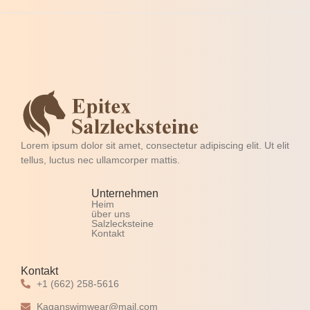
Lorem ipsum dolor sit amet, consectetur adipiscing elit. Ut elit
tellus, luctus nec ullamcorper mattis.
Unternehmen
Heim
über uns
Salzlecksteine
Kontakt
Kontakt
+1 (662) 258-5616
Kaganswimwear@mail.com