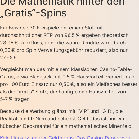
Die Mathematik hinter den
„Gratis“-Spins
Ein Beispiel: 30 Freispiele bei einem Slot mit
durchschnittlicher RTP von 96,5 % ergeben theoretisch
28,95 € Rückfluss, aber die wahre Rendite wird durch
0,30 € pro Spin Verwaltungsgebühr reduziert, also nur
27,65 €.
Vergleicht man das mit einem klassischen Casino‑Table-
Game, etwa Blackjack mit 0,5 % Hausvorteil, verliert man
pro 100 Euro Einsatz nur 0,50 €, also ein Vielfaches besser
als die “gratis” Slots, die häufig einen Hausvorteil von
5‑7 % tragen.
Because die Werbung glänzt mit “VIP” und “Gift”, die
Realität bleibt: Niemand schenkt Geld, das ist nur ein
hübscher Deckmantel für ein mathematisches Minenfeld.
Kein Umsatz, echter Geldbonus: Das Casino‑Paradoxon,