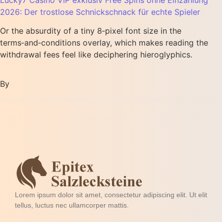
2026: Der trostlose Schnickschnack für echte Spieler
Or the absurdity of a tiny 8‑pixel font size in the
terms‑and‑conditions overlay, which makes reading the
withdrawal fees feel like deciphering hieroglyphics.
By
Lorem ipsum dolor sit amet, consectetur adipiscing elit. Ut elit
tellus, luctus nec ullamcorper mattis.