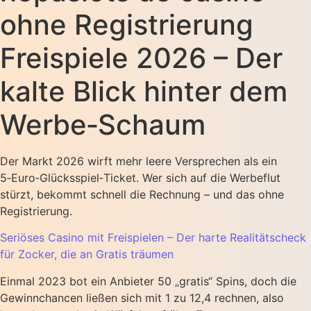
ohne Registrierung
Freispiele 2026 – Der
kalte Blick hinter dem
Werbe‑Schaum
Der Markt 2026 wirft mehr leere Versprechen als ein
5‑Euro‑Glücksspiel‑Ticket. Wer sich auf die Werbe­flut
stürzt, bekommt schnell die Rechnung – und das ohne
Registrierung.
Seriöses Casino mit Freispielen – Der harte Realitätscheck
für Zocker, die an Gratis träumen
Einmal 2023 bot ein Anbieter 50 „gratis“ Spins, doch die
Gewinnchancen ließen sich mit 1 zu 12,4 rechnen, also