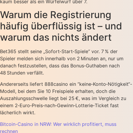
kaum besser als ein Würfelwurf über 7.
Warum die Registrierung
häufig überflüssig ist – und
warum das nichts ändert
Bet365 stellt seine „Sofort‑Start‑Spiele“ vor. 7 % der
Spieler melden sich innerhalb von 2 Minuten an, nur um
danach festzustellen, dass das Bonus‑Guthaben nach
48 Stunden verfällt.
Andererseits liefert 888casino ein “keine‑Konto‑Nötigkeit“-
Modell, bei dem Sie 10 Freispiele erhalten, doch die
Auszahlungsschwelle liegt bei 25 €, was im Vergleich zu
einem 2‑Euro‑Preis‑nach‑Gewinn‑Lotterie‑Ticket fast
lächerlich wirkt.
Bitcoin-Casino in NRW: Wer wirklich profitiert, muss
rechnen