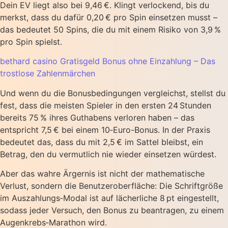
Dein EV liegt also bei 9,46 €. Klingt verlockend, bis du
merkst, dass du dafür 0,20 € pro Spin einsetzen musst –
das bedeutet 50 Spins, die du mit einem Risiko von 3,9 %
pro Spin spielst.
bethard casino Gratisgeld Bonus ohne Einzahlung – Das
trostlose Zahlenmärchen
Und wenn du die Bonusbedingungen vergleichst, stellst du
fest, dass die meisten Spieler in den ersten 24 Stunden
bereits 75 % ihres Guthabens verloren haben – das
entspricht 7,5 € bei einem 10‑Euro-Bonus. In der Praxis
bedeutet das, dass du mit 2,5 € im Sattel bleibst, ein
Betrag, den du vermutlich nie wieder einsetzen würdest.
Aber das wahre Ärgernis ist nicht der mathematische
Verlust, sondern die Benutzeroberfläche: Die Schriftgröße
im Auszahlungs‑Modal ist auf lächerliche 8 pt eingestellt,
sodass jeder Versuch, den Bonus zu beantragen, zu einem
Augenkrebs‑Marathon wird.