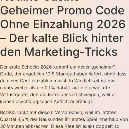
Geheimer Promo Code
Ohne Einzahlung 2026
– Der kalte Blick hinter
den Marketing‑Tricks
Der erste Schock: 2026 kommt ein neuer „geheimer“
Code, der angeblich 10 € Startguthaben liefert, ohne dass
du einen Cent einzahlen musst. In Wirklichkeit ist das
nichts weiter als ein 0,1 % Rabatt auf die erwartete
Verlustquote, den die Betreiber verschweigen, weil er
keinen psychologischen Aufschrei erzeugt.
Bet365 lockt mit diesem Versprechen, weil im letzten
Quartal 4,6 % der Neukunden ihr erstes Spiel innerhalb von
30 Minuten abbrechen. Diese Rate ist exakt doppelt so