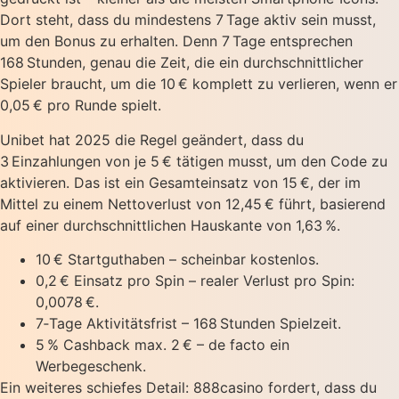
Dort steht, dass du mindestens 7 Tage aktiv sein musst,
um den Bonus zu erhalten. Denn 7 Tage entsprechen
168 Stunden, genau die Zeit, die ein durchschnittlicher
Spieler braucht, um die 10 € komplett zu verlieren, wenn er
0,05 € pro Runde spielt.
Unibet hat 2025 die Regel geändert, dass du
3 Einzahlungen von je 5 € tätigen musst, um den Code zu
aktivieren. Das ist ein Gesamteinsatz von 15 €, der im
Mittel zu einem Nettoverlust von 12,45 € führt, basierend
auf einer durchschnittlichen Hauskante von 1,63 %.
10 € Startguthaben – scheinbar kostenlos.
0,2 € Einsatz pro Spin – realer Verlust pro Spin:
0,0078 €.
7‑Tage Aktivitätsfrist – 168 Stunden Spielzeit.
5 % Cashback max. 2 € – de facto ein
Werbegeschenk.
Ein weiteres schiefes Detail: 888casino fordert, dass du