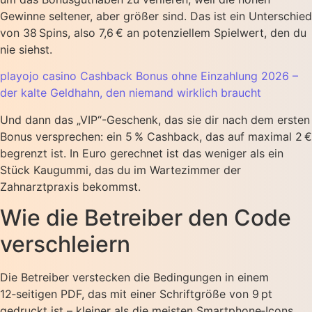
Gewinne seltener, aber größer sind. Das ist ein Unterschied
von 38 Spins, also 7,6 € an potenziellem Spielwert, den du
nie siehst.
playojo casino Cashback Bonus ohne Einzahlung 2026 –
der kalte Geldhahn, den niemand wirklich braucht
Und dann das „VIP“-Geschenk, das sie dir nach dem ersten
Bonus versprechen: ein 5 % Cashback, das auf maximal 2 €
begrenzt ist. In Euro gerechnet ist das weniger als ein
Stück Kaugummi, das du im Wartezimmer der
Zahnarztpraxis bekommst.
Wie die Betreiber den Code
verschleiern
Die Betreiber verstecken die Bedingungen in einem
12‑seitigen PDF, das mit einer Schriftgröße von 9 pt
gedruckt ist – kleiner als die meisten Smartphone‑Icons.