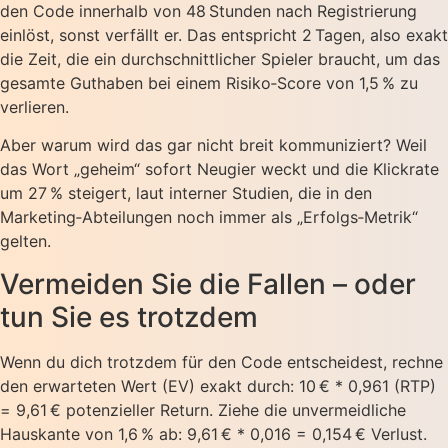
den Code innerhalb von 48 Stunden nach Registrierung
einlöst, sonst verfällt er. Das entspricht 2 Tagen, also exakt
die Zeit, die ein durchschnittlicher Spieler braucht, um das
gesamte Guthaben bei einem Risiko‑Score von 1,5 % zu
verlieren.
Aber warum wird das gar nicht breit kommuniziert? Weil
das Wort „geheim“ sofort Neugier weckt und die Klickrate
um 27 % steigert, laut interner Studien, die in den
Marketing‑Abteilungen noch immer als „Erfolgs‑Metrik“
gelten.
Vermeiden Sie die Fallen – oder
tun Sie es trotzdem
Wenn du dich trotzdem für den Code entscheidest, rechne
den erwarteten Wert (EV) exakt durch: 10 € * 0,961 (RTP)
= 9,61 € potenzieller Return. Ziehe die unvermeidliche
Hauskante von 1,6 % ab: 9,61 € * 0,016 = 0,154 € Verlust.