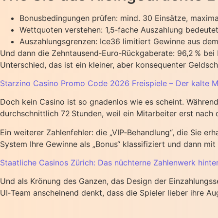
Bonusbedingungen prüfen: mind. 30 Einsätze, maximal 
Wettquoten verstehen: 1,5‑fache Auszahlung bedeutet, 
Auszahlungsgrenzen: Ice36 limitiert Gewinne aus dem
Und dann die Zehntausend‑Euro‑Rückgaberate: 96,2 % bei Ic
Unterschied, das ist ein kleiner, aber konsequenter Geldsch
Starzino Casino Promo Code 2026 Freispiele – Der kalte M
Doch kein Casino ist so gnadenlos wie es scheint. Währen
durchschnittlich 72 Stunden, weil ein Mitarbeiter erst nac
Ein weiterer Zahlenfehler: die „VIP‑Behandlung“, die Sie er
System Ihre Gewinne als „Bonus“ klassifiziert und dann mit
Staatliche Casinos Zürich: Das nüchterne Zahlenwerk hinte
Und als Krönung des Ganzen, das Design der Einzahlungsseit
UI‑Team anscheinend denkt, dass die Spieler lieber ihre Aug