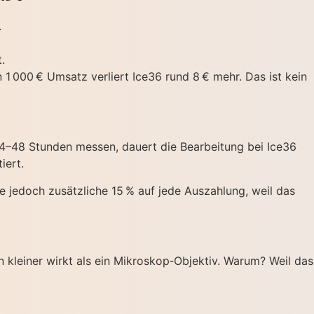
.
.
1 000 € Umsatz verliert Ice36 rund 8 € mehr. Das ist kein
24–48 Stunden messen, dauert die Bearbeitung bei Ice36
iert.
ie jedoch zusätzliche 15 % auf jede Auszahlung, weil das
 kleiner wirkt als ein Mikroskop‑Objektiv. Warum? Weil das