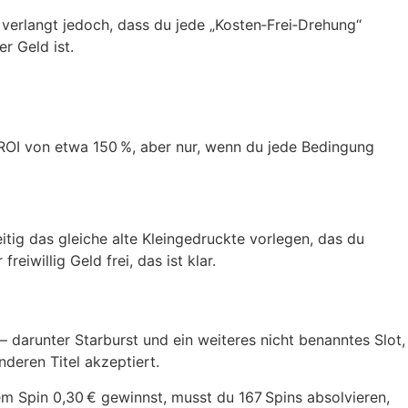
 verlangt jedoch, dass du jede „Kosten‑Frei‑Drehung“
r Geld ist.
 ROI von etwa 150 %, aber nur, wenn du jede Bedingung
eitig das gleiche alte Kleingedruckte vorlegen, das du
iwillig Geld frei, das ist klar.
 – darunter Starburst und ein weiteres nicht benanntes Slot,
nderen Titel akzeptiert.
nem Spin 0,30 € gewinnst, musst du 167 Spins absolvieren,