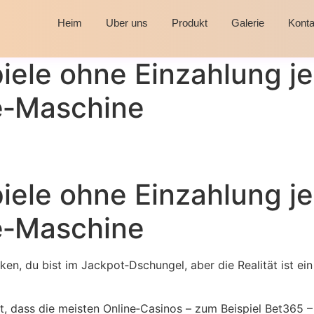
Heim
Uber uns
Produkt
Galerie
Konta
iele ohne Einzahlung je
e‑Maschine
iele ohne Einzahlung je
e‑Maschine
ken, du bist im Jackpot‑Dschungel, aber die Realität ist ei
t, dass die meisten Online‑Casinos – zum Beispiel Bet365 –