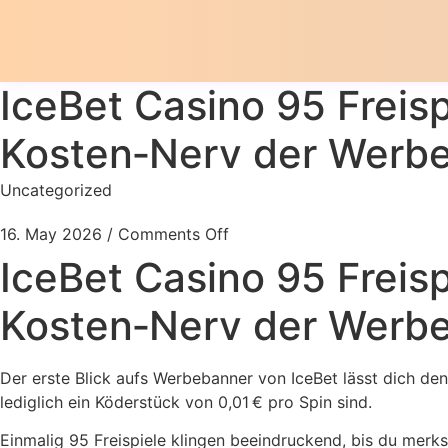
IceBet Casino 95 Freisp
Kosten‑Nerv der Werb
Uncategorized
16. May 2026
/
Comments Off
IceBet Casino 95 Freisp
Kosten‑Nerv der Werb
Der erste Blick aufs Werbebanner von IceBet lässt dich den
lediglich ein Köderstück von 0,01 € pro Spin sind.
Einmalig 95 Freispiele klingen beeindruckend, bis du merks