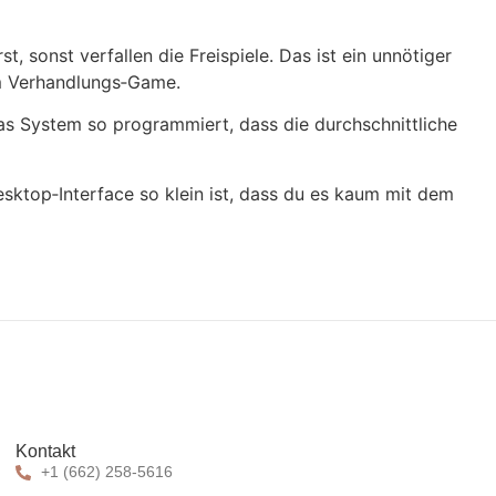
t, sonst verfallen die Freispiele. Das ist ein unnötiger
 im Verhandlungs‑Game.
 das System so programmiert, dass die durchschnittliche
ktop‑Interface so klein ist, dass du es kaum mit dem
Kontakt
+1 (662) 258-5616