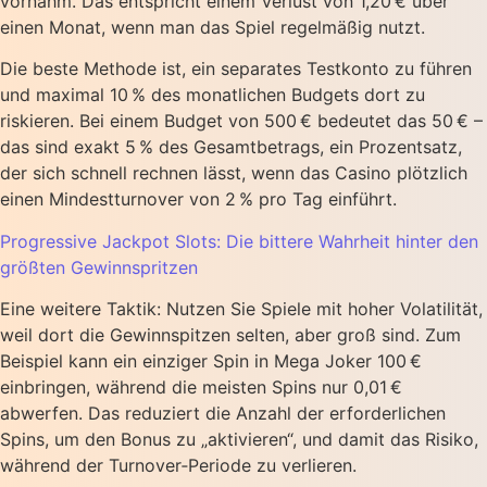
vornahm. Das entspricht einem Verlust von 1,20 € über
einen Monat, wenn man das Spiel regelmäßig nutzt.
Die beste Methode ist, ein separates Testkonto zu führen
und maximal 10 % des monatlichen Budgets dort zu
riskieren. Bei einem Budget von 500 € bedeutet das 50 € –
das sind exakt 5 % des Gesamtbetrags, ein Prozentsatz,
der sich schnell rechnen lässt, wenn das Casino plötzlich
einen Mindestturnover von 2 % pro Tag einführt.
Progressive Jackpot Slots: Die bittere Wahrheit hinter den
größten Gewinnspritzen
Eine weitere Taktik: Nutzen Sie Spiele mit hoher Volatilität,
weil dort die Gewinnspitzen selten, aber groß sind. Zum
Beispiel kann ein einziger Spin in Mega Joker 100 €
einbringen, während die meisten Spins nur 0,01 €
abwerfen. Das reduziert die Anzahl der erforderlichen
Spins, um den Bonus zu „aktivieren“, und damit das Risiko,
während der Turnover‑Periode zu verlieren.