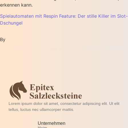
erkennen kann.
Spielautomaten mit Respin Feature: Der stille Killer im Slot-
Dschungel
By
Lorem ipsum dolor sit amet, consectetur adipiscing elit. Ut elit
tellus, luctus nec ullamcorper mattis.
Unternehmen
Heim