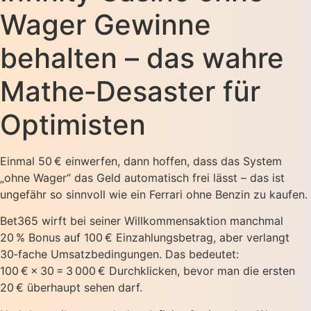
Wager Gewinne
behalten – das wahre
Mathe‑Desaster für
Optimisten
Einmal 50 € einwerfen, dann hoffen, dass das System
„ohne Wager“ das Geld automatisch frei lässt – das ist
ungefähr so sinnvoll wie ein Ferrari ohne Benzin zu kaufen.
Bet365 wirft bei seiner Willkommensaktion manchmal
20 % Bonus auf 100 € Einzahlungsbetrag, aber verlangt
30‑fache Umsatzbedingungen. Das bedeutet:
100 € × 30 = 3 000 € Durchklicken, bevor man die ersten
20 € überhaupt sehen darf.