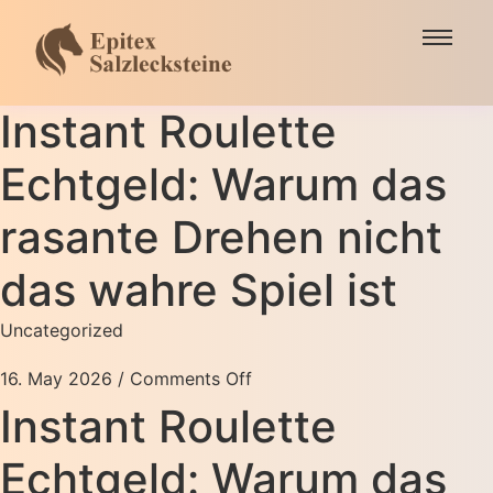
Instant Roulette
Echtgeld: Warum das
rasante Drehen nicht
das wahre Spiel ist
Uncategorized
16. May 2026
/
Comments Off
Instant Roulette
Echtgeld: Warum das