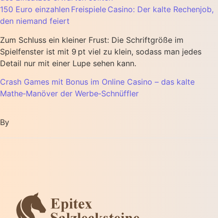
150 Euro einzahlen Freispiele Casino: Der kalte Rechenjob,
den niemand feiert
Zum Schluss ein kleiner Frust: Die Schriftgröße im
Spielfenster ist mit 9 pt viel zu klein, sodass man jedes
Detail nur mit einer Lupe sehen kann.
Crash Games mit Bonus im Online Casino – das kalte
Mathe‑Manöver der Werbe‑Schnüffler
By