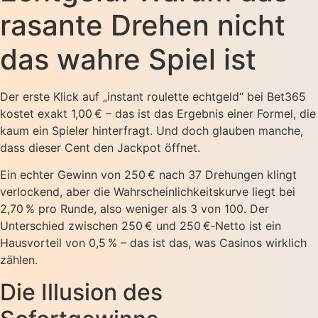
rasante Drehen nicht
das wahre Spiel ist
Der erste Klick auf „instant roulette echtgeld“ bei Bet365
kostet exakt 1,00 € – das ist das Ergebnis einer Formel, die
kaum ein Spieler hinterfragt. Und doch glauben manche,
dass dieser Cent den Jackpot öffnet.
Ein echter Gewinn von 250 € nach 37 Drehungen klingt
verlockend, aber die Wahrscheinlichkeitskurve liegt bei
2,70 % pro Runde, also weniger als 3 von 100. Der
Unterschied zwischen 250 € und 250 €‑Netto ist ein
Hausvorteil von 0,5 % – das ist das, was Casinos wirklich
zählen.
Die Illusion des