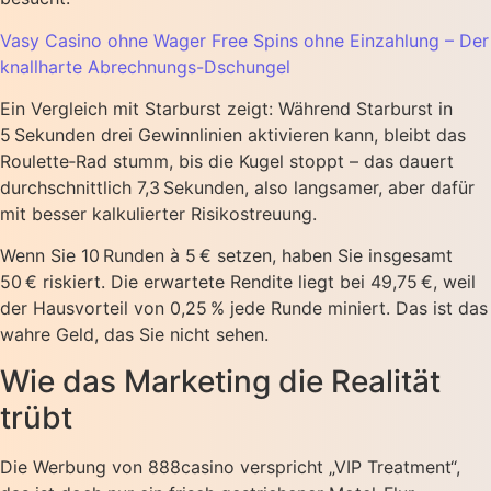
Vasy Casino ohne Wager Free Spins ohne Einzahlung – Der
knallharte Abrechnungs-Dschungel
Ein Vergleich mit Starburst zeigt: Während Starburst in
5 Sekunden drei Gewinnlinien aktivieren kann, bleibt das
Roulette‑Rad stumm, bis die Kugel stoppt – das dauert
durchschnittlich 7,3 Sekunden, also langsamer, aber dafür
mit besser kalkulierter Risikostreuung.
Wenn Sie 10 Runden à 5 € setzen, haben Sie insgesamt
50 € riskiert. Die erwartete Rendite liegt bei 49,75 €, weil
der Hausvorteil von 0,25 % jede Runde miniert. Das ist das
wahre Geld, das Sie nicht sehen.
Wie das Marketing die Realität
trübt
Die Werbung von 888casino verspricht „VIP Treatment“,