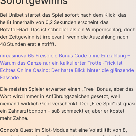
Sofortgewinns
Bei Unibet startet das Spiel sofort nach dem Klick, das
heißt innerhalb von 0,2 Sekunden erscheint das
Rotator‑Rad. Das ist schneller als ein Wimpernschlag, doch
der Zeitgewinn ist irrelevant, wenn die Auszahlung nach
48 Stunden erst eintrifft.
mrcasinova 65 Freispiele Bonus Code ohne Einzahlung –
Warum das Ganze nur ein kalkulierter Trottel‑Trick ist
Echtes Online Casino: Der harte Blick hinter die glänzende
Fassade
Die meisten Spieler erwarten einen „Free“ Bonus, aber das
Wort wird immer in Anführungszeichen gesetzt, weil
niemand wirklich Geld verschenkt. Der „Free Spin“ ist quasi
ein Zahnarztbonbon – süß schmeckt er, aber er kostet
mehr Zähne.
Gonzo’s Quest im Slot‑Modus hat eine Volatilität von 8,