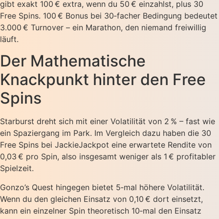
gibt exakt 100 € extra, wenn du 50 € einzahlst, plus 30
Free Spins. 100 € Bonus bei 30‑facher Bedingung bedeutet
3.000 € Turnover – ein Marathon, den niemand freiwillig
läuft.
Der Mathematische
Knackpunkt hinter den Free
Spins
Starburst dreht sich mit einer Volatilität von 2 % – fast wie
ein Spaziergang im Park. Im Vergleich dazu haben die 30
Free Spins bei JackieJackpot eine erwartete Rendite von
0,03 € pro Spin, also insgesamt weniger als 1 € profitabler
Spielzeit.
Gonzo’s Quest hingegen bietet 5‑mal höhere Volatilität.
Wenn du den gleichen Einsatz von 0,10 € dort einsetzt,
kann ein einzelner Spin theoretisch 10‑mal den Einsatz