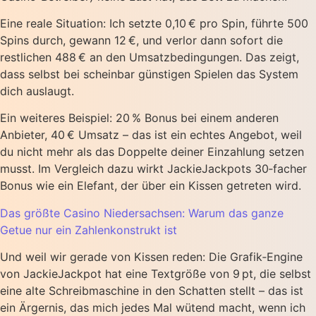
Eine reale Situation: Ich setzte 0,10 € pro Spin, führte 500
Spins durch, gewann 12 €, und verlor dann sofort die
restlichen 488 € an den Umsatzbedingungen. Das zeigt,
dass selbst bei scheinbar günstigen Spielen das System
dich auslaugt.
Ein weiteres Beispiel: 20 % Bonus bei einem anderen
Anbieter, 40 € Umsatz – das ist ein echtes Angebot, weil
du nicht mehr als das Doppelte deiner Einzahlung setzen
musst. Im Vergleich dazu wirkt JackieJackpots 30‑facher
Bonus wie ein Elefant, der über ein Kissen getreten wird.
Das größte Casino Niedersachsen: Warum das ganze
Getue nur ein Zahlenkonstrukt ist
Und weil wir gerade von Kissen reden: Die Grafik‑Engine
von JackieJackpot hat eine Textgröße von 9 pt, die selbst
eine alte Schreibmaschine in den Schatten stellt – das ist
ein Ärgernis, das mich jedes Mal wütend macht, wenn ich