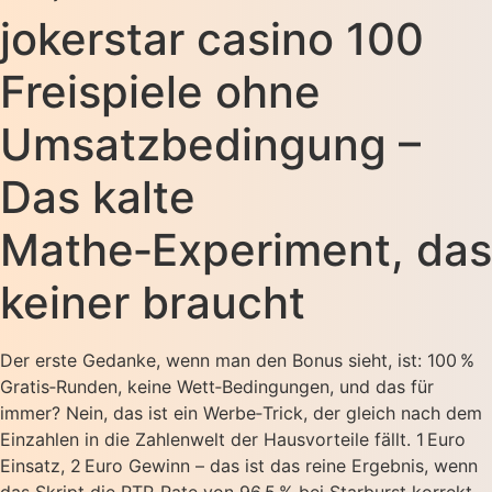
jokerstar casino 100
Freispiele ohne
Umsatzbedingung –
Das kalte
Mathe‑Experiment, das
keiner braucht
Der erste Gedanke, wenn man den Bonus sieht, ist: 100 %
Gratis‑Runden, keine Wett‑Bedingungen, und das für
immer? Nein, das ist ein Werbe‑Trick, der gleich nach dem
Einzahlen in die Zahlenwelt der Hausvorteile fällt. 1 Euro
Einsatz, 2 Euro Gewinn – das ist das reine Ergebnis, wenn
das Skript die RTP‑Rate von 96,5 % bei Starburst korrekt