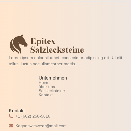
Lorem ipsum dolor sit amet, consectetur adipiscing elit. Ut elit
tellus, luctus nec ullamcorper mattis.
Unternehmen
Heim
über uns
Salzlecksteine
Kontakt
Kontakt
+1 (662) 258-5616
Kaganswimwear@mail.com