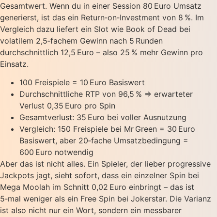
Gesamtwert. Wenn du in einer Session 80 Euro Umsatz
generierst, ist das ein Return‑on‑Investment von 8 %. Im
Vergleich dazu liefert ein Slot wie Book of Dead bei
volatilem 2,5‑fachem Gewinn nach 5 Runden
durchschnittlich 12,5 Euro – also 25 % mehr Gewinn pro
Einsatz.
100 Freispiele = 10 Euro Basiswert
Durchschnittliche RTP von 96,5 % ⇒ erwarteter
Verlust 0,35 Euro pro Spin
Gesamtverlust: 35 Euro bei voller Ausnutzung
Vergleich: 150 Freispiele bei Mr Green = 30 Euro
Basiswert, aber 20‑fache Umsatzbedingung =
600 Euro notwendig
Aber das ist nicht alles. Ein Spieler, der lieber progressive
Jackpots jagt, sieht sofort, dass ein einzelner Spin bei
Mega Moolah im Schnitt 0,02 Euro einbringt – das ist
5‑mal weniger als ein Free Spin bei Jokerstar. Die Varianz
ist also nicht nur ein Wort, sondern ein messbarer