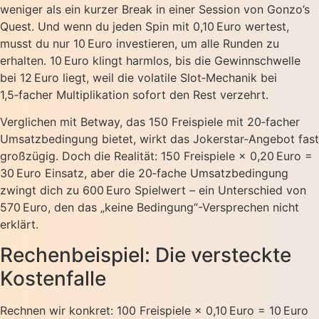
weniger als ein kurzer Break in einer Session von Gonzo’s
Quest. Und wenn du jeden Spin mit 0,10 Euro wertest,
musst du nur 10 Euro investieren, um alle Runden zu
erhalten. 10 Euro klingt harmlos, bis die Gewinnschwelle
bei 12 Euro liegt, weil die volatile Slot‑Mechanik bei
1,5‑facher Multiplikation sofort den Rest verzehrt.
Verglichen mit Betway, das 150 Freispiele mit 20‑facher
Umsatzbedingung bietet, wirkt das Jokerstar‑Angebot fast
großzügig. Doch die Realität: 150 Freispiele × 0,20 Euro =
30 Euro Einsatz, aber die 20‑fache Umsatzbedingung
zwingt dich zu 600 Euro Spielwert – ein Unterschied von
570 Euro, den das „keine Bedingung“-Versprechen nicht
erklärt.
Rechenbeispiel: Die versteckte
Kosten­falle
Rechnen wir konkret: 100 Freispiele × 0,10 Euro = 10 Euro