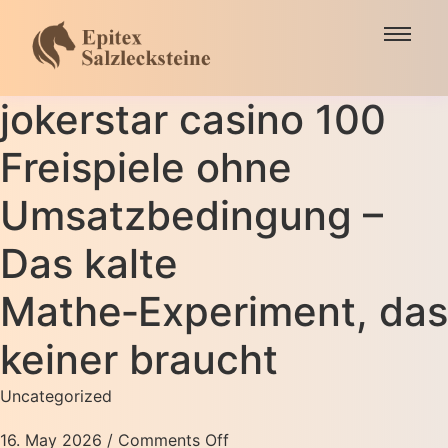
jokerstar casino 100
Freispiele ohne
Umsatzbedingung –
Das kalte
Mathe‑Experiment, das
keiner braucht
Uncategorized
16. May 2026
/
Comments Off