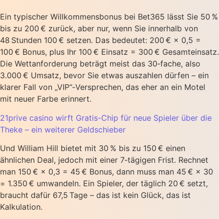
Ein typischer Willkommensbonus bei Bet365 lässt Sie 50 %
bis zu 200 € zurück, aber nur, wenn Sie innerhalb von
48 Stunden 100 € setzen. Das bedeutet: 200 € × 0,5 =
100 € Bonus, plus Ihr 100 € Einsatz = 300 € Gesamteinsatz.
Die Wettanforderung beträgt meist das 30‑fache, also
3.000 € Umsatz, bevor Sie etwas auszahlen dürfen – ein
klarer Fall von „VIP“‑Versprechen, das eher an ein Motel
mit neuer Farbe erinnert.
21prive casino wirft Gratis-Chip für neue Spieler über die
Theke – ein weiterer Geldschieber
Und William Hill bietet mit 30 % bis zu 150 € einen
ähnlichen Deal, jedoch mit einer 7‑tägigen Frist. Rechnet
man 150 € × 0,3 = 45 € Bonus, dann muss man 45 € × 30
= 1.350 € umwandeln. Ein Spieler, der täglich 20 € setzt,
braucht dafür 67,5 Tage – das ist kein Glück, das ist
Kalkulation.