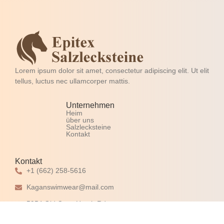
Lorem ipsum dolor sit amet, consectetur adipiscing elit. Ut elit
tellus, luctus nec ullamcorper mattis.
Unternehmen
Heim
über uns
Salzlecksteine
Kontakt
Kontakt
+1 (662) 258-5616
Kaganswimwear@mail.com
5954 Old Cove Heath Rd
Eupora, Mississippi(MS), 39744