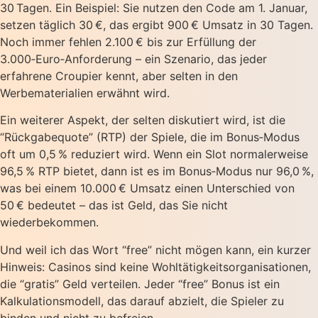
30 Tagen. Ein Beispiel: Sie nutzen den Code am 1. Januar,
setzen täglich 30 €, das ergibt 900 € Umsatz in 30 Tagen.
Noch immer fehlen 2.100 € bis zur Erfüllung der
3.000‑Euro‑Anforderung – ein Szenario, das jeder
erfahrene Croupier kennt, aber selten in den
Werbematerialien erwähnt wird.
Ein weiterer Aspekt, der selten diskutiert wird, ist die
“Rückgabequote” (RTP) der Spiele, die im Bonus‑Modus
oft um 0,5 % reduziert wird. Wenn ein Slot normalerweise
96,5 % RTP bietet, dann ist es im Bonus‑Modus nur 96,0 %,
was bei einem 10.000 € Umsatz einen Unterschied von
50 € bedeutet – das ist Geld, das Sie nicht
wiederbekommen.
Und weil ich das Wort “free” nicht mögen kann, ein kurzer
Hinweis: Casinos sind keine Wohltätigkeitsorganisationen,
die “gratis” Geld verteilen. Jeder “free” Bonus ist ein
Kalkulationsmodell, das darauf abzielt, die Spieler zu
binden und nicht zu befreien.