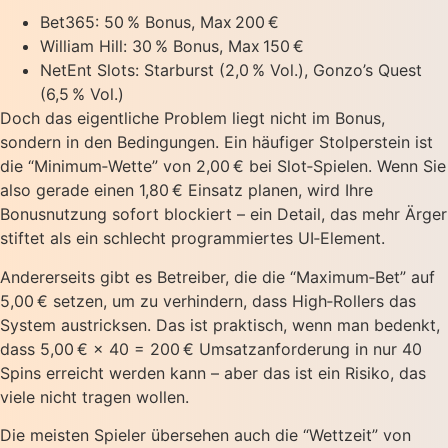
Bet365: 50 % Bonus, Max 200 €
William Hill: 30 % Bonus, Max 150 €
NetEnt Slots: Starburst (2,0 % Vol.), Gonzo’s Quest
(6,5 % Vol.)
Doch das eigentliche Problem liegt nicht im Bonus,
sondern in den Bedingungen. Ein häufiger Stolperstein ist
die “Minimum‑Wette” von 2,00 € bei Slot‑Spielen. Wenn Sie
also gerade einen 1,80 € Einsatz planen, wird Ihre
Bonusnutzung sofort blockiert – ein Detail, das mehr Ärger
stiftet als ein schlecht programmiertes UI‑Element.
Andererseits gibt es Betreiber, die die “Maximum‑Bet” auf
5,00 € setzen, um zu verhindern, dass High‑Rollers das
System austricksen. Das ist praktisch, wenn man bedenkt,
dass 5,00 € × 40 = 200 € Umsatzanforderung in nur 40
Spins erreicht werden kann – aber das ist ein Risiko, das
viele nicht tragen wollen.
Die meisten Spieler übersehen auch die “Wettzeit” von