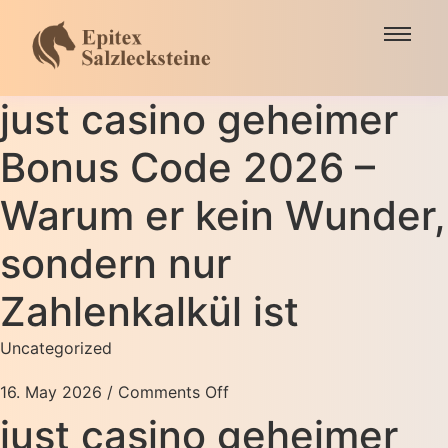
just casino geheimer
Bonus Code 2026 –
Warum er kein Wunder,
sondern nur
Zahlenkalkül ist
Uncategorized
16. May 2026
/
Comments Off
just casino geheimer