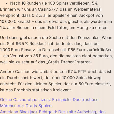
Nach 10 Runden (je 100 Spins) verblieben: 5 €
Erinnern wir uns an Casino777, das im Werbematerial
verspricht, dass 0,2 % aller Spieler einen Jackpot von
10 000 € knackt – das ist etwa das gleiche, als würde man
1 % aller Bienen in einem Feld töten, um Honig zu ernten.
Und dann gibt’s noch die Sache mit den Kennzahlen: Wenn
ein Slot 96,5 % Rücklauf hat, bedeutet das, dass bei
1.000 Euro Einsatz im Durchschnitt 965 Euro zurückfließen
– ein Verlust von 35 Euro, den die meisten nicht bemerken,
weil sie zu sehr auf das „Gratis‑Drehen“ starren.
Andere Casinos wie Unibet posten 97 % RTP, doch das ist
ein Durchschnittswert, der über 10 000 Spins hinweg
entsteht. Für den kleinen Spieler, der nur 50 Euro einsetzt,
ist das Ergebnis statistisch irrelevant.
Online Casino ohne Lizenz Freispiele: Das trostlose
Märchen der Gratis‑Spulen
American Blackjack Echtgeld: Der kalte Aufschlag, den