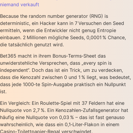
niemand verkauft
Because the random number generator (RNG) is
deterministic, ein Hacker kann in 7 Versuchen den Seed
ermitteln, wenn die Entwickler nicht genug Entropie
einbauen. 2 Millionen mögliche Seeds, 0,0001 % Chance,
die tatsächlich genutzt wird.
Bet365 macht in ihrem Bonus‑Terms‑Sheet das
unwiderstehliche Versprechen, dass „every spin is
independent“. Doch das ist ein Trick, um zu verdecken,
dass die Kenozahl zwischen 0 und 1 % liegt, was bedeutet,
dass jede 1000‑te Spin‑Ausgabe praktisch ein Nullpunkt
ist.
Ein Vergleich: Ein Roulette‑Spiel mit 37 Feldern hat eine
Nullquote von 2,7 %. Ein Kenozahlen‑Zufallsgenerator hat
häufig eine Nullquote von 0,03 % – das ist fast genauso
wahrscheinlich, wie dass ein 0,1‑Liter‑Flakon in einem
Casino‑Toilettpapier‑Regal verschwindet.