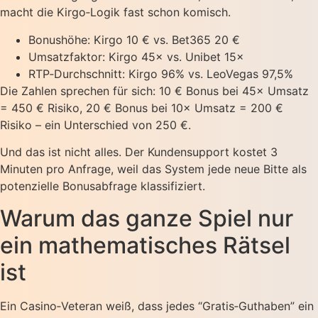
macht die Kirgo‑Logik fast schon komisch.
Bonushöhe: Kirgo 10 € vs. Bet365 20 €
Umsatzfaktor: Kirgo 45× vs. Unibet 15×
RTP‑Durchschnitt: Kirgo 96% vs. LeoVegas 97,5%
Die Zahlen sprechen für sich: 10 € Bonus bei 45× Umsatz
= 450 € Risiko, 20 € Bonus bei 10× Umsatz = 200 €
Risiko – ein Unterschied von 250 €.
Und das ist nicht alles. Der Kundensupport kostet 3
Minuten pro Anfrage, weil das System jede neue Bitte als
potenzielle Bonusabfrage klassifiziert.
Warum das ganze Spiel nur
ein mathematisches Rätsel
ist
Ein Casino‑Veteran weiß, dass jedes “Gratis‑Guthaben” ein