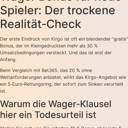
Spieler: Der trockene
Realität‑Check
Der erste Eindruck von Kirgo ist oft ein blendender “gratis”
Bonus, der im Kleingedruckten mehr als 30 %
Umsatzbedingungen versteckt. Und das ist erst der
Anfang.
Beim Vergleich mit Bet365, das 20 % ohne
Wettanforderungen anbietet, wirkt das Kirgo-Angebot wie
ein 5‑Euro‑Rettungsring, der sofort zum Sinken verurteilt
ist.
Warum die Wager‑Klausel
hier ein Todesurteil ist