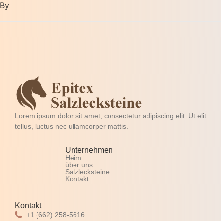
By
Lorem ipsum dolor sit amet, consectetur adipiscing elit. Ut elit
tellus, luctus nec ullamcorper mattis.
Unternehmen
Heim
über uns
Salzlecksteine
Kontakt
Kontakt
+1 (662) 258-5616