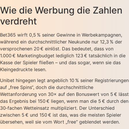
Wie die Werbung die Zahlen
verdreht
Bet365 wirft 0,5 % seiner Gewinne in Werbekampagnen,
während ein durchschnittlicher Neukunde nur 12,3 % der
versprochenen 20 € einlöst. Das bedeutet, dass von
1.000 € Marketingbudget lediglich 123 € tatsächlich in die
Kasse der Spieler fließen – und das sogar, wenn sie das
Kleingedruckte lesen.
Unibet hingegen legt angeblich 10 % seiner Registrierungen
auf „free Spins“, doch die durchschnittliche
Wettanforderung von 30× auf den Bonuswert von 5 € lässt
das Ergebnis bei 150 € liegen, wenn man die 5 € durch den
30‑fachen Wetteinsatz multipliziert. Der Unterschied
zwischen 5 € und 150 € ist das, was die meisten Spieler
übersehen, weil sie vom Wort „free“ geblendet werden.