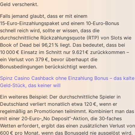
Geld verschenkt.
Falls jemand glaubt, dass er mit einem
15‑Euro‑Einzahlungspaket und einem 10‑Euro‑Bonus
schnell reich wird, sollte er wissen, dass die
durchschnittliche Rückzahlungsquote (RTP) von Slots wie
Book of Dead bei 96,21 % liegt. Das bedeutet, dass bei
10 000 € Einsatz im Schnitt nur 9.621 € zurückkommen –
ein Verlust von 379 €, bevor überhaupt die
Bonusbedingungen berücksichtigt werden.
Spinz Casino Cashback ohne Einzahlung Bonus – das kalte
Geld‑Stück, das keiner will
Ein weiteres Beispiel: Der durchschnittliche Spieler in
Deutschland verliert monatlich etwa 120 €, wenn er
regelmäßig an Promotionen teilnimmt. Kombiniert man das
mit einer 20‑Euro‑„No Deposit“-Aktion, die 30‑faches
Wetten erfordert, ergibt das einen zusätzlichen Verlust von
600 € pro Monat, wenn das Bonusgeld nie ausgelöst wird.