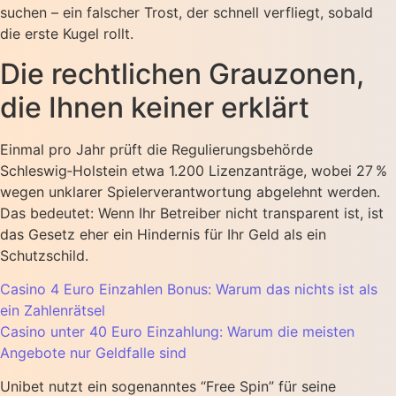
suchen – ein falscher Trost, der schnell verfliegt, sobald
die erste Kugel rollt.
Die rechtlichen Grauzonen,
die Ihnen keiner erklärt
Einmal pro Jahr prüft die Regulierungsbehörde
Schleswig‑Holstein etwa 1.200 Lizenzanträge, wobei 27 %
wegen unklarer Spielerverantwortung abgelehnt werden.
Das bedeutet: Wenn Ihr Betreiber nicht transparent ist, ist
das Gesetz eher ein Hindernis für Ihr Geld als ein
Schutzschild.
Casino 4 Euro Einzahlen Bonus: Warum das nichts ist als
ein Zahlenrätsel
Casino unter 40 Euro Einzahlung: Warum die meisten
Angebote nur Geldfalle sind
Unibet nutzt ein sogenanntes “Free Spin” für seine