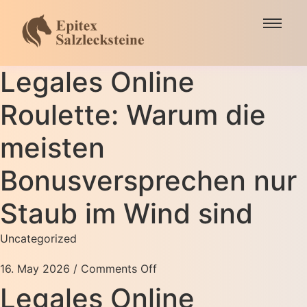
Legales Online
Roulette: Warum die
meisten
Bonusversprechen nur
Staub im Wind sind
Uncategorized
16. May 2026
/
Comments Off
Legales Online