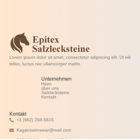
Lorem ipsum dolor sit amet, consectetur adipiscing elit. Ut elit
tellus, luctus nec ullamcorper mattis.
Unternehmen
Heim
über uns
Salzlecksteine
Kontakt
Kontakt
+1 (662) 258-5616
Kaganswimwear@mail.com