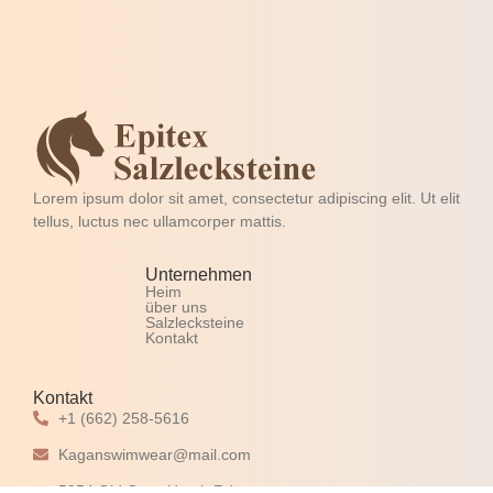
Lorem ipsum dolor sit amet, consectetur adipiscing elit. Ut elit
tellus, luctus nec ullamcorper mattis.
Unternehmen
Heim
über uns
Salzlecksteine
Kontakt
Kontakt
+1 (662) 258-5616
Kaganswimwear@mail.com
5954 Old Cove Heath Rd