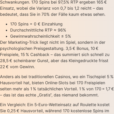
Schwankungen. 170 Spins bei 97,5% RTP ergeben 165 €
Einsatz, wobei die Varianz von 0,7 bis 1,2 reicht – das
bedeutet, dass Sie in 70% der Fälle kaum etwas sehen.
170 Spins = 0 € Einzahlung
Durchschnittliche RTP ≈ 96%
Gewinnwahrscheinlichkeit ≤ 5%
Der Marketing‑Trick liegt nicht im Spiel, sondern in der
psychologischen Preisgestaltung. 3,5 € Bonus, 10 €
Freispiele, 15 % Cashback – das summiert sich schnell zu
28,5 € scheinbarer Gunst, aber das Kleingedruckte frisst
22 € vom Gewinn.
Anders als bei traditionellen Casinos, wo ein Tischspiel 5 %
Hausvorteil hat, bieten Online‑Slots bei 170 Freispielen
selten mehr als 1 % tatsächlichen Vorteil. 1 % von 170 = 1,7 €
– das ist das echte „Gratis“, das niemand bekommt.
Ein Vergleich: Ein 5‑Euro‑Wetteinsatz auf Roulette kostet
Sie 0,25 € Hausvorteil, während 170 kostenlose Spins im