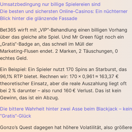
Umsatzbedingung nur billige Spielereien sind
Die besten und sichersten Online-Casinos: Ein nüchterner
Blick hinter die glänzende Fassade
Bet365 wirft mit „VIP“‑Behandlung einen billigen Vorhang
über das gleiche alte Spiel. Und Mr Green fügt noch ein
„Gratis“-Badge an, das schnell im Müll der
Marketing‑Flusen endet. 2 Marken, 2 Täuschungen, 0
echtes Geld.
Ein Beispiel: Ein Spieler nutzt 170 Spins an Starburst, das
96,1% RTP bietet. Rechnen wir: 170 × 0,961 ≈ 163,37 €
theoretischer Einsatz, aber die reale Auszahlung liegt oft
bei 2 % darunter – also rund 160 € Verlust. Das ist kein
Gewinn, das ist ein Abzug.
Die bittere Wahrheit hinter zwei Asse beim Blackjack – kein
“Gratis”‑Glück
Gonzo’s Quest dagegen hat höhere Volatilität, also größere