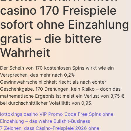
casino 170 Freispiele
sofort ohne Einzahlung
gratis – die bittere
Wahrheit
Der Schein von 170 kostenlosen Spins wirkt wie ein
Versprechen, das mehr nach 0,2%
Gewinnwahrscheinlichkeit riecht als nach echter
Geschenkgabe. 170 Drehungen, kein Risiko – doch das
mathematische Ergebnis ist meist ein Verlust von 3,75 €
bei durchschnittlicher Volatilität von 0,95.
lottokings casino VIP Promo Code Free Spins ohne
Einzahlung – das wahre Bullshit‑Business
7 Zeichen, dass Casino‑Freispiele 2026 ohne