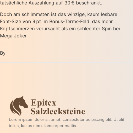
tatsächliche Auszahlung auf 30 € beschränkt.
Doch am schlimmsten ist das winzige, kaum lesbare
Font‑Size von 9 pt im Bonus‑Terms‑Feld, das mehr
Kopfschmerzen verursacht als ein schlechter Spin bei
Mega Joker.
By
Lorem ipsum dolor sit amet, consectetur adipiscing elit. Ut elit
tellus, luctus nec ullamcorper mattis.