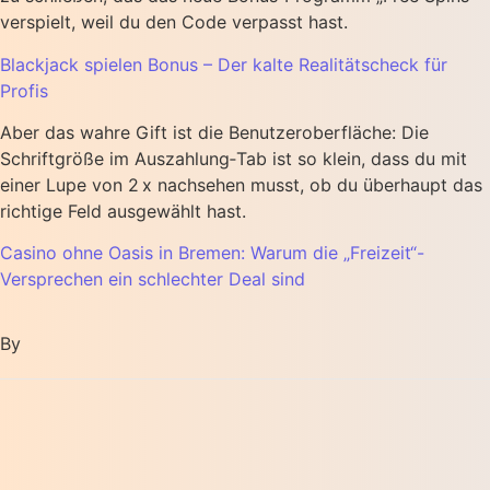
verspielt, weil du den Code verpasst hast.
Blackjack spielen Bonus – Der kalte Realitätscheck für
Profis
Aber das wahre Gift ist die Benutzeroberfläche: Die
Schriftgröße im Auszahlung‑Tab ist so klein, dass du mit
einer Lupe von 2 x nachsehen musst, ob du überhaupt das
richtige Feld ausgewählt hast.
Casino ohne Oasis in Bremen: Warum die „Freizeit“-
Versprechen ein schlechter Deal sind
By