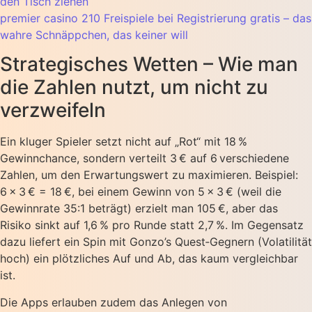
den Tisch ziehen
premier casino 210 Freispiele bei Registrierung gratis – das
wahre Schnäppchen, das keiner will
Strategisches Wetten – Wie man
die Zahlen nutzt, um nicht zu
verzweifeln
Ein kluger Spieler setzt nicht auf „Rot“ mit 18 %
Gewinnchance, sondern verteilt 3 € auf 6 verschiedene
Zahlen, um den Erwartungswert zu maximieren. Beispiel:
6 × 3 € = 18 €, bei einem Gewinn von 5 × 3 € (weil die
Gewinnrate 35:1 beträgt) erzielt man 105 €, aber das
Risiko sinkt auf 1,6 % pro Runde statt 2,7 %. Im Gegensatz
dazu liefert ein Spin mit Gonzo’s Quest‑Gegnern (Volatilität
hoch) ein plötzliches Auf und Ab, das kaum vergleichbar
ist.
Die Apps erlauben zudem das Anlegen von