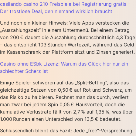
casilando casino 210 Freispiele bei Registrierung gratis –
Der trostlose Deal, den niemand wirklich braucht
Und noch ein kleiner Hinweis: Viele Apps verstecken die
„Auszahlungszeit“ in einem Untermenü. Bei einem Betrag
von 200 € dauert die Auszahlung durchschnittlich 4,3 Tage
– das entspricht 103 Stunden Wartezeit, während das Geld
im Kassenschrank der Plattform sitzt und Zinsen generiert.
Casino ohne ESbk Lizenz: Warum das Glück hier nur ein
schlechter Scherz ist
Einige Spieler schwören auf das „Split‑Betting“, also das
gleichzeitige Setzen von 0,50 € auf Rot und Schwarz, um
das Risiko zu halbieren. Rechnet man das durch, verliert
man zwar bei jedem Spin 0,05 € Hausvorteil, doch die
kumulative Verlustrate fällt von 2,7 % auf 1,35 %, was über
1.000 Runden einen Unterschied von 13,5 € bedeutet.
Schlussendlich bleibt das Fazit: Jede „free“‑Versprechung