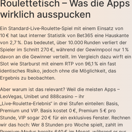
Roulettetisch – Was die Apps
wirklich ausspucken
Ein Standard‑Live‑Roulette‑Spiel mit einem Einsatz von
10 € hat laut interner Statistik von Bet365 eine Hauskante
von 2,7 %. Das bedeutet, über 10.000 Runden verliert der
Spieler im Schnitt 270 €, während der Gewinnpool nur 1 %
davon an die Gewinner verteilt. Im Vergleich dazu wirft ein
Slot wie Starburst mit einem RTP von 96,1 % ein fast
identisches Risiko, jedoch ohne die Möglichkeit, das
Ergebnis zu beobachten.
Aber warum ist das relevant? Weil die meisten Apps –
LeoVegas, Unibet und 888casino – ihr
„Live‑Roulette‑Erlebnis“ in drei Stufen einteilen: Basis,
Premium und VIP. Basis kostet 0 €, Premium 5 € pro
Stunde, VIP sogar 20 € für ein exklusives Fenster. Rechnen
wir das hoch: Wer 8 Stunden pro Woche spielt, zahlt im
Premium‑Modus bereits 640 € im Monat, während er nur