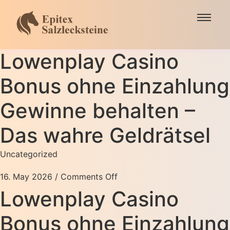
Lowenplay Casino
Bonus ohne Einzahlung
Gewinne behalten –
Das wahre Geldrätsel
Uncategorized
16. May 2026
/
Comments Off
Lowenplay Casino
Bonus ohne Einzahlung