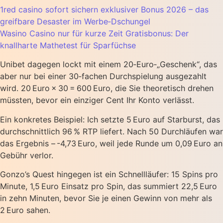
1red casino sofort sichern exklusiver Bonus 2026 – das
greifbare Desaster im Werbe‑Dschungel
Wasino Casino nur für kurze Zeit Gratisbonus: Der
knallharte Mathetest für Sparfüchse
Unibet dagegen lockt mit einem 20‑Euro‑„Geschenk“, das
aber nur bei einer 30‑fachen Durchspielung ausgezahlt
wird. 20 Euro × 30 = 600 Euro, die Sie theoretisch drehen
müssten, bevor ein einziger Cent Ihr Konto verlässt.
Ein konkretes Beispiel: Ich setzte 5 Euro auf Starburst, das
durchschnittlich 96 % RTP liefert. Nach 50 Durchläufen war
das Ergebnis – -4,73 Euro, weil jede Runde um 0,09 Euro an
Gebühr verlor.
Gonzo’s Quest hingegen ist ein Schnellläufer: 15 Spins pro
Minute, 1,5 Euro Einsatz pro Spin, das summiert 22,5 Euro
in zehn Minuten, bevor Sie je einen Gewinn von mehr als
2 Euro sahen.