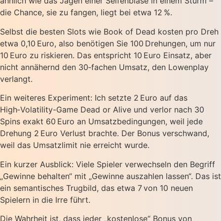
ähnlich wie das Jagen einer Seifenblase in einem Sturm –
die Chance, sie zu fangen, liegt bei etwa 12 %.
Selbst die besten Slots wie Book of Dead kosten pro Dreh
etwa 0,10 Euro, also benötigen Sie 100 Drehungen, um nur
10 Euro zu riskieren. Das entspricht 10 Euro Einsatz, aber
nicht annähernd den 30‑fachen Umsatz, den Lowenplay
verlangt.
Ein weiteres Experiment: Ich setzte 2 Euro auf das
High‑Volatility-Game Dead or Alive und verlor nach 30
Spins exakt 60 Euro an Umsatzbedingungen, weil jede
Drehung 2 Euro Verlust brachte. Der Bonus verschwand,
weil das Umsatzlimit nie erreicht wurde.
Ein kurzer Ausblick: Viele Spieler verwechseln den Begriff
„Gewinne behalten“ mit „Gewinne auszahlen lassen“. Das ist
ein semantisches Trugbild, das etwa 7 von 10 neuen
Spielern in die Irre führt.
Die Wahrheit ist, dass jeder „kostenlose“ Bonus von