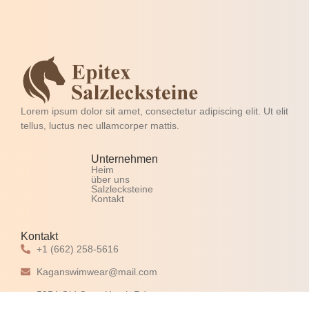
Lorem ipsum dolor sit amet, consectetur adipiscing elit. Ut elit
tellus, luctus nec ullamcorper mattis.
Unternehmen
Heim
über uns
Salzlecksteine
Kontakt
Kontakt
+1 (662) 258-5616
Kaganswimwear@mail.com
5954 Old Cove Heath Rd
Eupora, Mississippi(MS), 39744