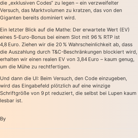
die „exklusiven Codes“ zu legen – ein verzweifelter
Versuch, das Marktvolumen zu kratzen, das von den
Giganten bereits dominiert wird.
Ein letzter Blick auf die Mathe: Der erwartete Wert (EV)
eines 5‑Euro-Bonus bei einem Slot mit 96 % RTP ist
4,8 Euro. Ziehen wir die 20 % Wahrscheinlichkeit ab, dass
die Auszahlung durch T&C-Beschränkungen blockiert wird,
erhalten wir einen realen EV von 3,84 Euro – kaum genug,
um die Mühe zu rechtfertigen.
Und dann die UI: Beim Versuch, den Code einzugeben,
wird das Eingabefeld plötzlich auf eine winzige
Schriftgröße von 9 pt reduziert, die selbst bei Lupen kaum
lesbar ist.
By