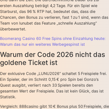
ersten Auszahlung beträgt 4,2 Tage. Für ein Spiel wie
Starburst, das 96 % RTP hat, bedeutet das, dass die
Chancen, den Bonus zu verlieren, fast 1 zu 1 sind, wenn das
Team von lunubet das Feature „schnelle Auszahlung“
überbewertet.
Boomerang Casino 60 Free Spins ohne Einzahlung heute:
Warum das nur ein weiteres Werbegespinst ist
Warum der Code 2026 nicht das
goldene Ticket ist
Der exklusive Code „LUNU2026“ schaltet 5 Freispiele frei.
Ein Spieler, der im Schnitt 0,15 € pro Spin bei Gonzo’s
Quest ausgibt, verliert nach 33 Spielen bereits den
gesamten Wert der Freispiele. Das ist kein Glück, das ist
Statistik.
Vergleich: 888casino gibt 10 € Bonus plus 50 Freispiele, die