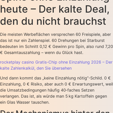
heute – Der kalte Deal,
den du nicht brauchst
Die meisten Werbeflächen versprechen 60 Freispiele, aber
das ist nur ein Zahlenspiel. 60 Drehungen bei Starburst
bedeuten im Schnitt 0,12 € Gewinn pro Spin, also rund 7,20
€ Gesamtauszahlung – wenn du Glück hast.
rocketplay casino Gratis-Chip ohne Einzahlung 2026 – Der
kalte Zahlenkalkül, den Sie übersehen
Und dann kommt das „keine Einzahlung nötig“-Schild. 0 €
Einzahlung, 0 € Risiko, aber auch 0 € Erwartungswert, weil
die Umsatzbedingungen häufig 40‑faches Setzen
verlangen. Das ist, als würde man 5 kg Kartoffeln gegen
ein Glas Wasser tauschen.