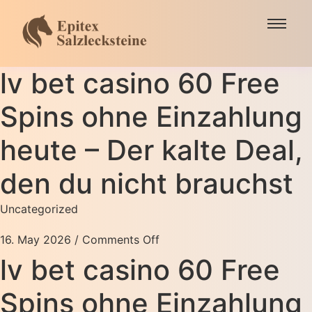
lv bet casino 60 Free
Spins ohne Einzahlung
heute – Der kalte Deal,
den du nicht brauchst
Uncategorized
16. May 2026
/
Comments Off
lv bet casino 60 Free
Spins ohne Einzahlung