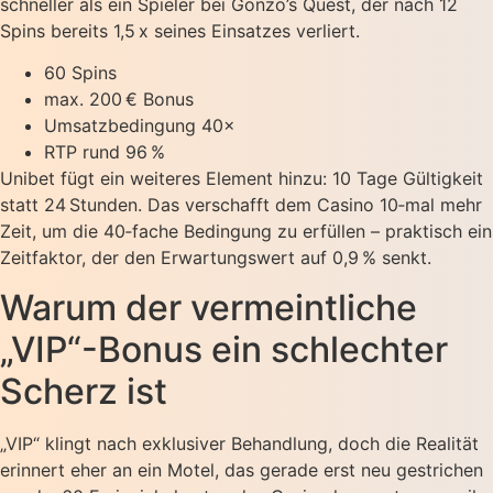
schneller als ein Spieler bei Gonzo’s Quest, der nach 12
Spins bereits 1,5 x seines Einsatzes verliert.
60 Spins
max. 200 € Bonus
Umsatzbedingung 40×
RTP rund 96 %
Unibet fügt ein weiteres Element hinzu: 10 Tage Gültigkeit
statt 24 Stunden. Das verschafft dem Casino 10‑mal mehr
Zeit, um die 40‑fache Bedingung zu erfüllen – praktisch ein
Zeitfaktor, der den Erwartungswert auf 0,9 % senkt.
Warum der vermeintliche
„VIP“-Bonus ein schlechter
Scherz ist
„VIP“ klingt nach exklusiver Behandlung, doch die Realität
erinnert eher an ein Motel, das gerade erst neu gestrichen