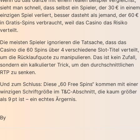
Wenn du das Ganze mit einem realen Beispiel vergleichst,
sieht man schnell, dass selbst ein Spieler, der 30 € in einem
einzigen Spiel verliert, besser dasteht als jemand, der 60 €
in Gratis-Spins verbraucht, weil das Casino das Risiko
verteilt.
Die meisten Spieler ignorieren die Tatsache, dass das
Casino die 60 Spins über 4 verschiedene Slot‑Titel verteilt,
um die Rücklaufquote zu manipulieren. Das ist kein Zufall,
sondern ein kalkulierter Trick, um den durchschnittlichen
RTP zu senken.
Und zum Schluss: Diese „60 Free Spins“ kommen mit einer
winzigen Schriftgröße im T&C‑Abschnitt, die kaum größer
als 9 pt ist – ein echtes Ärgernis.
By