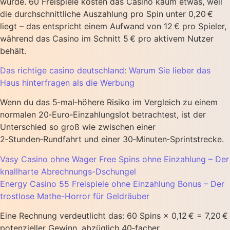
wurde. 60 Freispiele kosten das Casino kaum etwas, weil
die durchschnittliche Auszahlung pro Spin unter 0,20 €
liegt – das entspricht einem Aufwand von 12 € pro Spieler,
während das Casino im Schnitt 5 € pro aktivem Nutzer
behält.
Das richtige casino deutschland: Warum Sie lieber das
Haus hinterfragen als die Werbung
Wenn du das 5‑mal‑höhere Risiko im Vergleich zu einem
normalen 20‑Euro‑Einzahlungslot betrachtest, ist der
Unterschied so groß wie zwischen einer
2‑Stunden‑Rundfahrt und einer 30‑Minuten‑Sprintstrecke.
Vasy Casino ohne Wager Free Spins ohne Einzahlung – Der
knallharte Abrechnungs-Dschungel
Energy Casino 55 Freispiele ohne Einzahlung Bonus – Der
trostlose Mathe-Horror für Geldräuber
Eine Rechnung verdeutlicht das: 60 Spins × 0,12 € = 7,20 €
potenzieller Gewinn, abzüglich 40‑facher