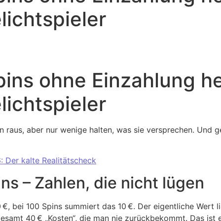
lichtspieler
pins ohne Einzahlung he
lichtspieler
n raus, aber nur wenige halten, was sie versprechen. Und g
 Der kalte Realitätscheck
ns – Zahlen, die nicht lügen
10 €, bei 100 Spins summiert das 10 €. Der eigentliche Wert
esamt 40 € „Kosten“, die man nie zurückbekommt. Das ist ein