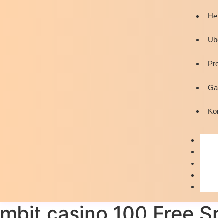
He
Ub
Pr
Gal
Ko
mbit casino 100 Free S