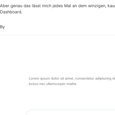
Aber genau das lässt mich jedes Mal an dem winzigen, kaum
Dashboard.
By
Lorem ipsum dolor sit amet, consectetur adipiscing elit.
luctus nec ullamcorper mattis.