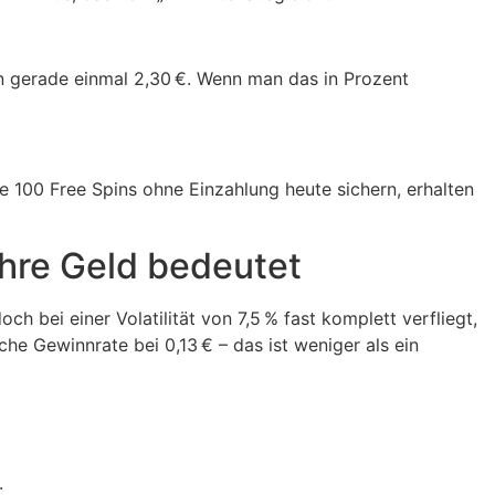
on gerade einmal 2,30 €. Wenn man das in Prozent
e 100 Free Spins ohne Einzahlung heute sichern, erhalten
ahre Geld bedeutet
ch bei einer Volatilität von 7,5 % fast komplett verfliegt,
che Gewinnrate bei 0,13 € – das ist weniger als ein
.