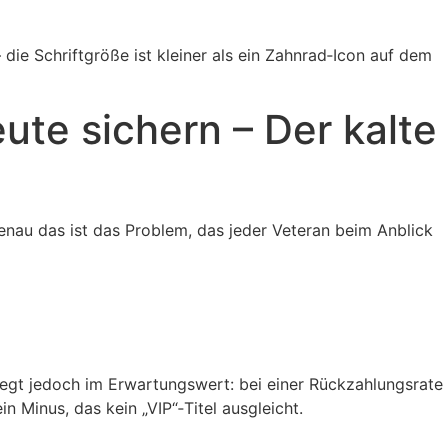
e Schriftgröße ist kleiner als ein Zahnrad‑Icon auf dem
ute sichern – Der kalte
enau das ist das Problem, das jeder Veteran beim Anblick
 liegt jedoch im Erwartungswert: bei einer Rückzahlungsrate
 Minus, das kein „VIP“‑Titel ausgleicht.