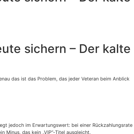
ute sichern – Der kalte
enau das ist das Problem, das jeder Veteran beim Anblick
 liegt jedoch im Erwartungswert: bei einer Rückzahlungsrate
 Minus, das kein „VIP“‑Titel ausgleicht.