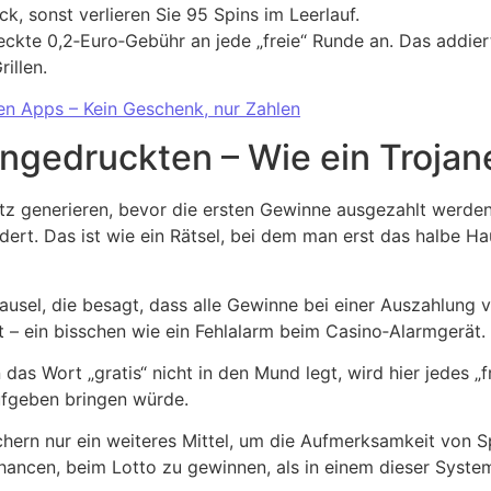
ck, sonst verlieren Sie 95 Spins im Leerlauf.
teckte 0,2‑Euro‑Gebühr an jede „freie“ Runde an. Das addie
illen.
en Apps – Kein Geschenk, nur Zahlen
ingedruckten – Wie ein Trojan
 generieren, bevor die ersten Gewinne ausgezahlt werden. 
ordert. Das ist wie ein Rätsel, bei dem man erst das halbe
Klausel, die besagt, dass alle Gewinne bei einer Auszahlun
 – ein bisschen wie ein Fehlalarm beim Casino‑Alarmgerät.
 das Wort „gratis“ nicht in den Mund legt, wird hier jedes
ufgeben bringen würde.
hern nur ein weiteres Mittel, um die Aufmerksamkeit von Sp
ancen, beim Lotto zu gewinnen, als in einem dieser Syste