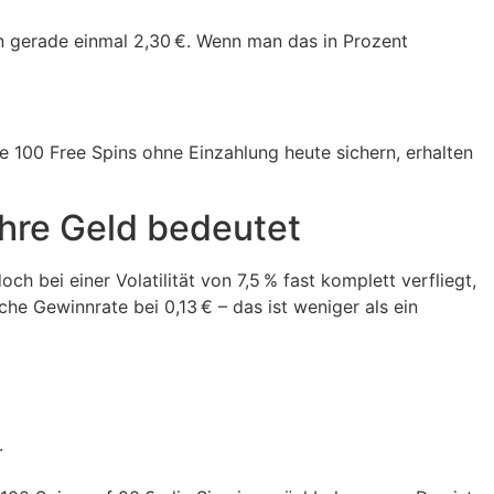
on gerade einmal 2,30 €. Wenn man das in Prozent
e 100 Free Spins ohne Einzahlung heute sichern, erhalten
ahre Geld bedeutet
ch bei einer Volatilität von 7,5 % fast komplett verfliegt,
che Gewinnrate bei 0,13 € – das ist weniger als ein
.