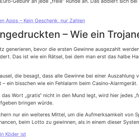
2‑Euro‑Gebühr an jede „freie“ Runde an. Das addiert sich be
en Apps – Kein Geschenk, nur Zahlen
ingedruckten – Wie ein Trojan
 generieren, bevor die ersten Gewinne ausgezahlt werden. 
ordert. Das ist wie ein Rätsel, bei dem man erst das halbe
Klausel, die besagt, dass alle Gewinne bei einer Auszahlun
 – ein bisschen wie ein Fehlalarm beim Casino‑Alarmgerät.
 das Wort „gratis“ nicht in den Mund legt, wird hier jedes
ufgeben bringen würde.
hern nur ein weiteres Mittel, um die Aufmerksamkeit von Sp
ancen, beim Lotto zu gewinnen, als in einem dieser Syste
in Köder ist