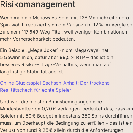
Risikomanagement
Wenn man ein Megaways‑Spiel mit 128 Möglichkeiten pro
Spin wählt, reduziert sich die Varianz um 12 % im Vergleich
zu einem 117 649‑Weg‑Titel, weil weniger Kombinationen
mehr Vorhersehbarkeit bedeuten.
Ein Beispiel: „Mega Joker“ (nicht Megaways) hat
5 Gewinnlinien, dafür aber 99,5 % RTP – das ist ein
besseres Risiko‑Ertrags‑Verhältnis, wenn man auf
langfristige Stabilität aus ist.
Online Glücksspiel Sachsen-Anhalt: Der trockene
Realitätscheck für echte Spieler
Und weil die meisten Bonusbedingungen eine
Mindestwette von 0,20 € verlangen, bedeutet das, dass ein
Spieler mit 50 € Budget mindestens 250 Spins durchführen
muss, um überhaupt die Bedingung zu erfüllen – das ist ein
Verlust von rund 9,25 € allein durch die Anforderungen.