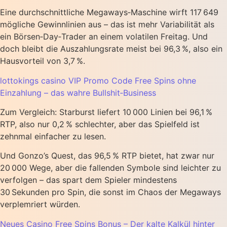
Eine durchschnittliche Megaways‑Maschine wirft 117 649
mögliche Gewinnlinien aus – das ist mehr Variabilität als
ein Börsen‑Day‑Trader an einem volatilen Freitag. Und
doch bleibt die Auszahlungsrate meist bei 96,3 %, also ein
Hausvorteil von 3,7 %.
lottokings casino VIP Promo Code Free Spins ohne
Einzahlung – das wahre Bullshit‑Business
Zum Vergleich: Starburst liefert 10 000 Linien bei 96,1 %
RTP, also nur 0,2 % schlechter, aber das Spielfeld ist
zehnmal einfacher zu lesen.
Und Gonzo’s Quest, das 96,5 % RTP bietet, hat zwar nur
20 000 Wege, aber die fallenden Symbole sind leichter zu
verfolgen – das spart dem Spieler mindestens
30 Sekunden pro Spin, die sonst im Chaos der Megaways
verplemriert würden.
Neues Casino Free Spins Bonus – Der kalte Kalkül hinter