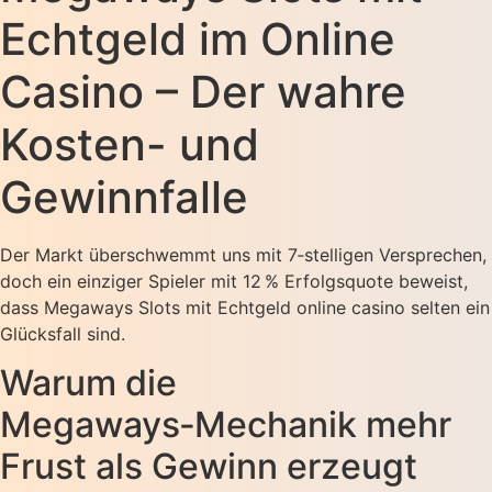
Echtgeld im Online
Casino – Der wahre
Kosten- und
Gewinnfalle
Der Markt überschwemmt uns mit 7‑stelligen Versprechen,
doch ein einziger Spieler mit 12 % Erfolgsquote beweist,
dass Megaways Slots mit Echtgeld online casino selten ein
Glücksfall sind.
Warum die
Megaways‑Mechanik mehr
Frust als Gewinn erzeugt