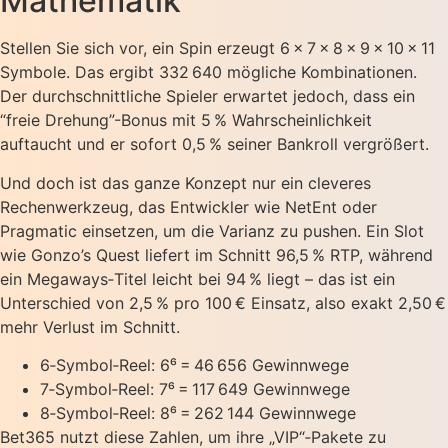
Mathematik
Stellen Sie sich vor, ein Spin erzeugt 6 × 7 × 8 × 9 × 10 × 11
Symbole. Das ergibt 332 640 mögliche Kombinationen.
Der durchschnittliche Spieler erwartet jedoch, dass ein
“freie Drehung”-Bonus mit 5 % Wahrscheinlichkeit
auftaucht und er sofort 0,5 % seiner Bankroll vergrößert.
Und doch ist das ganze Konzept nur ein cleveres
Rechenwerkzeug, das Entwickler wie NetEnt oder
Pragmatic einsetzen, um die Varianz zu pushen. Ein Slot
wie Gonzo’s Quest liefert im Schnitt 96,5 % RTP, während
ein Megaways‑Titel leicht bei 94 % liegt – das ist ein
Unterschied von 2,5 % pro 100 € Einsatz, also exakt 2,50 €
mehr Verlust im Schnitt.
6‑Symbol‑Reel: 6⁶ = 46 656 Gewinnwege
7‑Symbol‑Reel: 7⁶ = 117 649 Gewinnwege
8‑Symbol‑Reel: 8⁶ = 262 144 Gewinnwege
Bet365 nutzt diese Zahlen, um ihre „VIP“‑Pakete zu