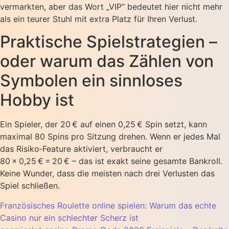
vermarkten, aber das Wort „VIP“ bedeutet hier nicht mehr
als ein teurer Stuhl mit extra Platz für Ihren Verlust.
Praktische Spielstrategien –
oder warum das Zählen von
Symbolen ein sinnloses
Hobby ist
Ein Spieler, der 20 € auf einen 0,25 € Spin setzt, kann
maximal 80 Spins pro Sitzung drehen. Wenn er jedes Mal
das Risiko‑Feature aktiviert, verbraucht er
80 × 0,25 € = 20 € – das ist exakt seine gesamte Bankroll.
Keine Wunder, dass die meisten nach drei Verlusten das
Spiel schließen.
Französisches Roulette online spielen: Warum das echte
Casino nur ein schlechter Scherz ist