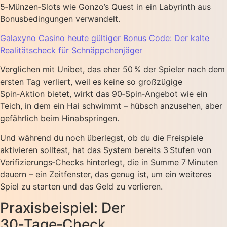
5‑Münzen‑Slots wie Gonzo’s Quest in ein Labyrinth aus
Bonusbedingungen verwandelt.
Galaxyno Casino heute gültiger Bonus Code: Der kalte
Realitätscheck für Schnäppchenjäger
Verglichen mit Unibet, das eher 50 % der Spieler nach dem
ersten Tag verliert, weil es keine so großzügige
Spin‑Aktion bietet, wirkt das 90‑Spin‑Angebot wie ein
Teich, in dem ein Hai schwimmt – hübsch anzusehen, aber
gefährlich beim Hinabspringen.
Und während du noch überlegst, ob du die Freispiele
aktivieren solltest, hat das System bereits 3 Stufen von
Verifizierungs‑Checks hinterlegt, die in Summe 7 Minuten
dauern – ein Zeitfenster, das genug ist, um ein weiteres
Spiel zu starten und das Geld zu verlieren.
Praxisbeispiel: Der
30‑Tage‑Check