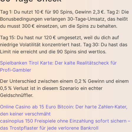
Tag 1: Du nutzt 10 € für 90 Spins, Gewinn 2,3 €. Tag 2: Die
Bonusbedingungen verlangen 30‑Tage‑Umsatz, das heißt
du musst 300 € einsetzen, um die Spins zu behalten.
Tag 15: Du hast nur 120 € umgesetzt, weil du dich auf
niedrige Volatilität konzentriert hast. Tag 30: Du hast das
Limit nie erreicht und die 90 Spins sind wertlos.
Spielbanken Tirol Karte: Der kalte Realitätscheck für
Profi‑Gambler
Der Unterschied zwischen einem 0,2 % Gewinn und einem
0,5 % Verlust ist in diesem Szenario ein echter
Geldschnüffler.
Online Casino ab 15 Euro Bitcoin: Der harte Zahlen‑Kater,
den keiner verschmäht
casinoplus 150 Freispiele ohne Einzahlung sofort sichern –
das Trostpflaster für jede verlorene Bankroll