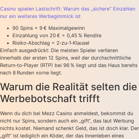
Casino spielen Lastschrift: Warum das „sichere“ Einzahlen
nur ein weiteres Werbegimmick ist
90 Spins = 9 € Maximalgewinn
Einzahlung von 20 € = 0,45 % Rendite
Risiko‑Abschlag = 2‑zu‑1‑Klausel
Einfach ausgedrückt: Die meisten Spieler verlieren
innerhalb der ersten 12 Spins, weil der durchschnittliche
Return‑to‑Player (RTP) bei 96 % liegt und das Haus bereits
nach 8 Runden vorne liegt.
Warum die Realität selten die
Werbebotschaft trifft
Wenn du dich bei Mezz Casino anmeldest, bekommst du
nicht nur Spins, sondern auch ein „gift“, das laut Werbung
nichts kostet. Niemand schenkt Geld, das ist doch klar. Der
„gift“ ist lediglich ein Köder, der das Innenleben eines