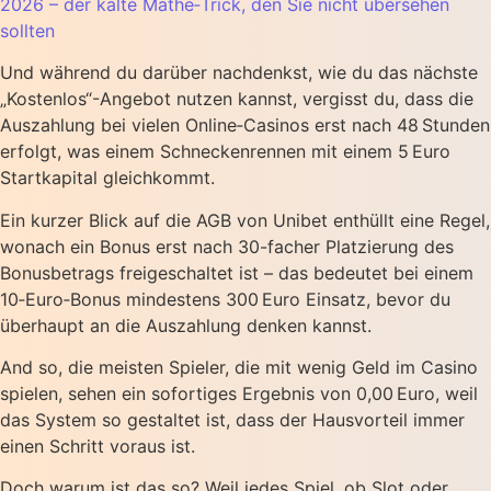
2026 – der kalte Mathe‑Trick, den Sie nicht übersehen
sollten
Und während du darüber nachdenkst, wie du das nächste
„Kostenlos“-Angebot nutzen kannst, vergisst du, dass die
Auszahlung bei vielen Online‑Casinos erst nach 48 Stunden
erfolgt, was einem Schneckenrennen mit einem 5 Euro
Startkapital gleichkommt.
Ein kurzer Blick auf die AGB von Unibet enthüllt eine Regel,
wonach ein Bonus erst nach 30-facher Platzierung des
Bonusbetrags freigeschaltet ist – das bedeutet bei einem
10‑Euro‑Bonus mindestens 300 Euro Einsatz, bevor du
überhaupt an die Auszahlung denken kannst.
And so, die meisten Spieler, die mit wenig Geld im Casino
spielen, sehen ein sofortiges Ergebnis von 0,00 Euro, weil
das System so gestaltet ist, dass der Hausvorteil immer
einen Schritt voraus ist.
Doch warum ist das so? Weil jedes Spiel, ob Slot oder