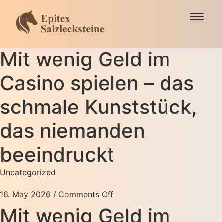
Mit wenig Geld im
Casino spielen – das
schmale Kunststück,
das niemanden
beeindruckt
Uncategorized
16. May 2026
/
Comments Off
Mit wenig Geld im