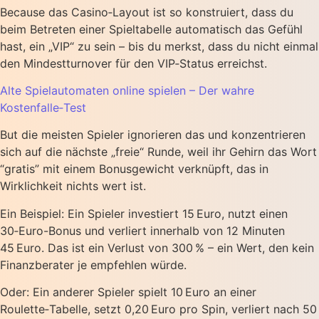
Because das Casino‑Layout ist so konstruiert, dass du
beim Betreten einer Spieltabelle automatisch das Gefühl
hast, ein „VIP“ zu sein – bis du merkst, dass du nicht einmal
den Mindestturnover für den VIP‑Status erreichst.
Alte Spielautomaten online spielen – Der wahre
Kostenfalle‑Test
But die meisten Spieler ignorieren das und konzentrieren
sich auf die nächste „freie“ Runde, weil ihr Gehirn das Wort
“gratis” mit einem Bonusgewicht verknüpft, das in
Wirklichkeit nichts wert ist.
Ein Beispiel: Ein Spieler investiert 15 Euro, nutzt einen
30‑Euro-Bonus und verliert innerhalb von 12 Minuten
45 Euro. Das ist ein Verlust von 300 % – ein Wert, den kein
Finanzberater je empfehlen würde.
Oder: Ein anderer Spieler spielt 10 Euro an einer
Roulette‑Tabelle, setzt 0,20 Euro pro Spin, verliert nach 50