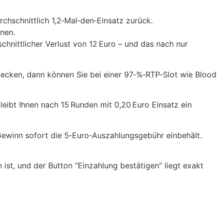
urchschnittlich 1,2‑Mal‑den‑Einsatz zurück.
nen.
chnittlicher Verlust von 12 Euro – und das nach nur
tecken, dann können Sie bei einer 97‑%‑RTP‑Slot wie Blood
leibt Ihnen nach 15 Runden mit 0,20 Euro Einsatz ein
 Gewinn sofort die 5‑Euro‑Auszahlungsgebühr einbehält.
ch ist, und der Button “Einzahlung bestätigen” liegt exakt