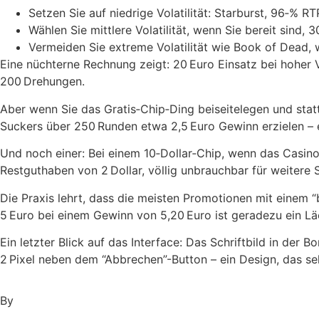
Setzen Sie auf niedrige Volatilität: Starburst, 96‑% R
Wählen Sie mittlere Volatilität, wenn Sie bereit sind, 
Vermeiden Sie extreme Volatilität wie Book of Dead, 
Eine nüchterne Rechnung zeigt: 20 Euro Einsatz bei hoher Vo
200 Drehungen.
Aber wenn Sie das Gratis‑Chip‑Ding beiseitelegen und stat
Suckers über 250 Runden etwa 2,5 Euro Gewinn erzielen – 
Und noch einer: Bei einem 10‑Dollar‑Chip, wenn das Casino
Restguthaben von 2 Dollar, völlig unbrauchbar für weitere S
Die Praxis lehrt, dass die meisten Promotionen mit einem 
5 Euro bei einem Gewinn von 5,20 Euro ist geradezu ein Lä
Ein letzter Blick auf das Interface: Das Schriftbild in der B
2 Pixel neben dem “Abbrechen”-Button – ein Design, das se
By