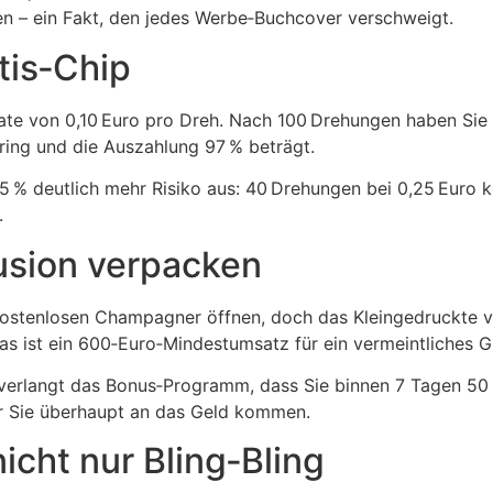
en – ein Fakt, den jedes Werbe‑Buchcover verschweigt.
tis‑Chip
tzrate von 0,10 Euro pro Dreh. Nach 100 Drehungen haben Sie 
gering und die Auszahlung 97 % beträgt.
7,5 % deutlich mehr Risiko aus: 40 Drehungen bei 0,25 Euro k
.
lusion verpacken
n kostenlosen Champagner öffnen, doch das Kleingedruckte v
Das ist ein 600‑Euro‑Mindestumsatz für ein vermeintliches 
verlangt das Bonus‑Programm, dass Sie binnen 7 Tagen 50 S
r Sie überhaupt an das Geld kommen.
icht nur Bling‑Bling