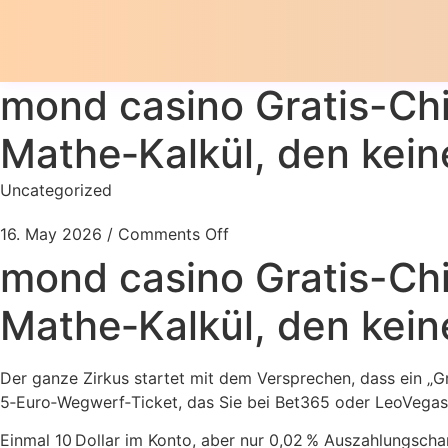
mond casino Gratis-Chi
Mathe‑Kalkül, den keine
Uncategorized
16. May 2026
/
Comments Off
mond casino Gratis-Chi
Mathe‑Kalkül, den keine
Der ganze Zirkus startet mit dem Versprechen, dass ein „Gr
5‑Euro‑Wegwerf‑Ticket, das Sie bei Bet365 oder LeoVegas 
Einmal 10 Dollar im Konto, aber nur 0,02 % Auszahlungscha