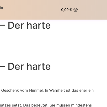
kt
0,00
€
– Der harte
– Der harte
in Geschenk vom Himmel. In Wahrheit ist das eher ein
satzes setzt. Das bedeutet: Sie müssen mindestens