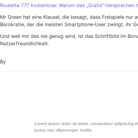
Roulette 777 kostenlose: Warum das „Gratis“-Versprechen m
Mr Green hat eine Klausel, die besagt, dass Freispiele nur
Bürokratie, der die meisten Smartphone‑User zwingt, ihr G
Und weil mir das nie genug wird, ist das Schriftbild im Bo
Nutzerfreundlichkeit.
By
Lorem ipsum dolor sit amet, consectetur adipiscing elit.
luctus nec ullamcorper mattis.