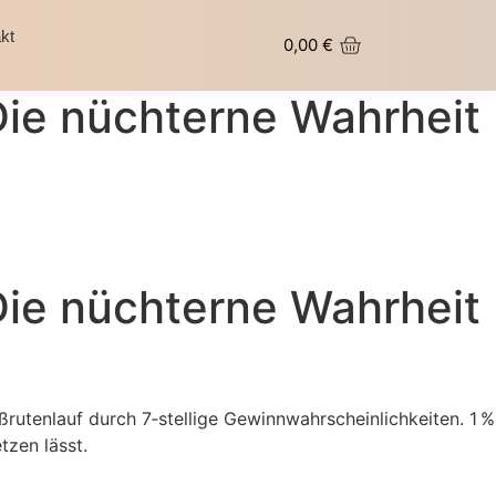
kt
0,00
€
Die nüchterne Wahrheit
Die nüchterne Wahrheit
ßrutenlauf durch 7‑stellige Gewinnwahrscheinlichkeiten. 1 %
tzen lässt.