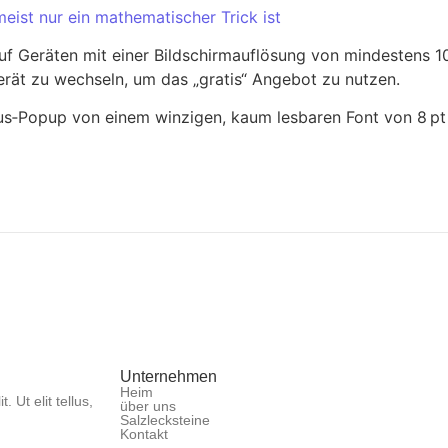
eist nur ein mathematischer Trick ist
 auf Geräten mit einer Bildschirmauflösung von mindestens 1
erät zu wechseln, um das „gratis“ Angebot zu nutzen.
nus‑Popup von einem winzigen, kaum lesbaren Font von 8 pt g
Unternehmen
Heim
 Ut elit tellus,
über uns
Salzlecksteine
Kontakt