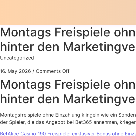
Montags Freispiele ohn
hinter den Marketingv
Uncategorized
16. May 2026
/
Comments Off
Montags Freispiele ohn
hinter den Marketingv
Montagsfreispiele ohne Einzahlung klingeln wie ein Sondera
der Spieler, die das Angebot bei Bet365 annehmen, kriegen
BetAlice Casino 190 Freispiele: exklusiver Bonus ohne Ein