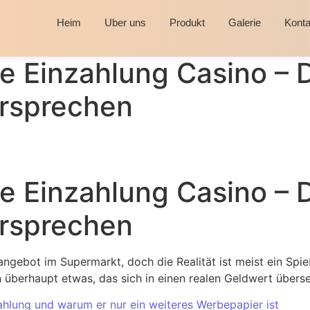
Heim
Uber uns
Produkt
Galerie
Konta
e Einzahlung Casino – 
ersprechen
e Einzahlung Casino – 
ersprechen
ngebot im Supermarkt, doch die Realität ist meist ein Spie
 überhaupt etwas, das sich in einen realen Geldwert überse
zahlung und warum er nur ein weiteres Werbepapier ist