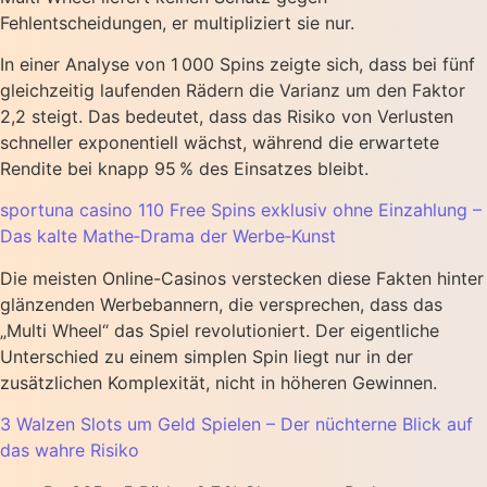
Fehlentscheidungen, er multipliziert sie nur.
In einer Analyse von 1 000 Spins zeigte sich, dass bei fünf
gleichzeitig laufenden Rädern die Varianz um den Faktor
2,2 steigt. Das bedeutet, dass das Risiko von Verlusten
schneller exponentiell wächst, während die erwartete
Rendite bei knapp 95 % des Einsatzes bleibt.
sportuna casino 110 Free Spins exklusiv ohne Einzahlung –
Das kalte Mathe‑Drama der Werbe‑Kunst
Die meisten Online-Casinos verstecken diese Fakten hinter
glänzenden Werbebannern, die versprechen, dass das
„Multi Wheel“ das Spiel revolutioniert. Der eigentliche
Unterschied zu einem simplen Spin liegt nur in der
zusätzlichen Komplexität, nicht in höheren Gewinnen.
3 Walzen Slots um Geld Spielen – Der nüchterne Blick auf
das wahre Risiko