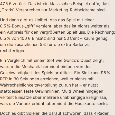
47,5 € zurück. Das ist ein klassisches Beispiel dafür, dass
„Gratis“‑Versprechen nur Marketing‑Rubbeldrama sind.
Und dann gibt es Unibet, das das Spiel mit einer
0,5 %‑Bonus‑„gift“ versieht, aber das ist nichts weiter als
ein Aufpreis für den vergrößerten Spielfluss. Die Rechnung:
0,5 % von 100 € Einsatz sind nur 50 Cent – kaum genug,
um die zusätzlichen 5 € für die extra Räder zu
rechtfertigen.
Ein Vergleich mit einem Slot wie Gonzo’s Quest zeigt,
warum die Mechanik hier nicht einfach von der
Geschwindigkeit des Spiels profitiert. Ein Slot kann 96 %
RTP in 30 Sekunden erreichen, weil er nichts mit
Wahrscheinlichkeitsverteilung zu tun hat – er nutzt
stattdessen feste Gewinnlinien. Multi Wheel hingegen
verteilt Einsätze über mehrere unabhängige Ereignisse,
was die Varianz erhöht, aber nicht die Hauskante senkt.
Doch es gibt Spieler, die darauf schwören, dass 4 Räder