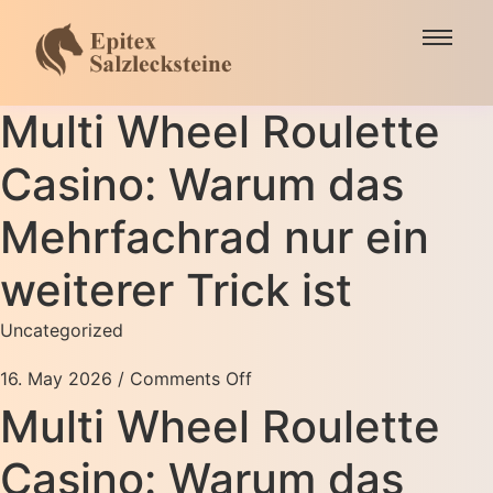
Multi Wheel Roulette
Casino: Warum das
Mehrfachrad nur ein
weiterer Trick ist
Uncategorized
16. May 2026
/
Comments Off
Multi Wheel Roulette
Casino: Warum das