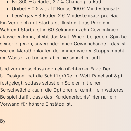
Bet365 – 5 Räder, 2,7 % Chance pro Rad
Unibet – 0,5 % „gift“ Bonus, 100 € Mindesteinsatz
LeoVegas – 8 Räder, 2 € Mindesteinsatz pro Rad
Ein Vergleich mit Starburst illustriert das Problem:
Während Starburst in 60 Sekunden zehn Gewinnlinien
aktivieren kann, bleibt das Multi Wheel bei jedem Spin bei
seiner eigenen, unveränderlichen Gewinnchance – das ist
wie ein Marathonläufer, der immer wieder Stopps macht,
um Wasser zu trinken, aber nie schneller läuft.
Und zum Abschluss noch ein nüchterner Fakt: Der
UI‑Designer hat die Schriftgröße im Wett‑Panel auf 8 pt
festgelegt, sodass selbst ein Spieler mit einer
Sehschwäche kaum die Optionen erkennt – ein weiteres
Beispiel dafür, dass das „Kundenerlebnis“ hier nur ein
Vorwand für höhere Einsätze ist.
By