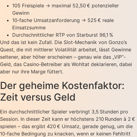
105 Freispiele → maximal 52,50 € potenzieller
Gewinn
10‑fache Umsatzanforderung → 525 € reale
Einsatzsumme
Durchschnittlicher RTP von Starburst 96,1 %
Und das ist kein Zufall. Die Slot-Mechanik von Gonzo’s
Quest, die mit mittlerer Volatilität arbeitet, lässt Gewinne
seltener, aber höher erscheinen – genau wie das „VIP“-
Geld, das Casino‑Betreiber als Wohltat deklarieren, dabei
aber nur ihre Marge füttert.
Der geheime Kostenfaktor:
Zeit versus Geld
Ein durchschnittlicher Spieler verbringt 3,5 Stunden pro
Session. In dieser Zeit kann er höchstens 210 Runden à 2 €
spielen – das ergibt 420 € Umsatz, gerade genug, um die
10‑fache Bedingung zu knacken, wenn er keinen Fehltritt