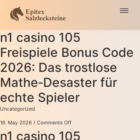
n1 casino 105
Freispiele Bonus Code
2026: Das trostlose
Mathe‑Desaster für
echte Spieler
Uncategorized
16. May 2026
/
Comments Off
n1 casino 105