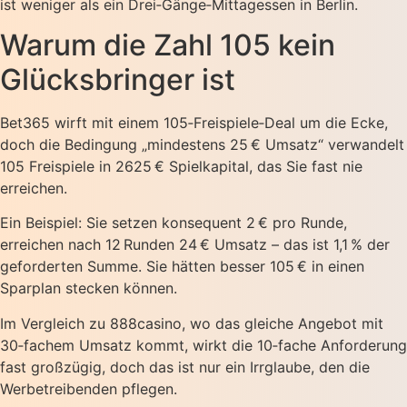
ist weniger als ein Drei‑Gänge‑Mittagessen in Berlin.
Warum die Zahl 105 kein
Glücksbringer ist
Bet365 wirft mit einem 105‑Freispiele‑Deal um die Ecke,
doch die Bedingung „mindestens 25 € Umsatz“ verwandelt
105 Freispiele in 2625 € Spielkapital, das Sie fast nie
erreichen.
Ein Beispiel: Sie setzen konsequent 2 € pro Runde,
erreichen nach 12 Runden 24 € Umsatz – das ist 1,1 % der
geforderten Summe. Sie hätten besser 105 € in einen
Sparplan stecken können.
Im Vergleich zu 888casino, wo das gleiche Angebot mit
30‑fachem Umsatz kommt, wirkt die 10‑fache Anforderung
fast großzügig, doch das ist nur ein Irrglaube, den die
Werbetreibenden pflegen.