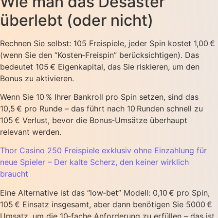
Wie man das Desaster
überlebt (oder nicht)
Rechnen Sie selbst: 105 Freispiele, jeder Spin kostet 1,00 €
(wenn Sie den “Kosten‑Freispin” berücksichtigen). Das
bedeutet 105 € Eigenkapital, das Sie riskieren, um den
Bonus zu aktivieren.
Wenn Sie 10 % Ihrer Bankroll pro Spin setzen, sind das
10,5 € pro Runde – das führt nach 10 Runden schnell zu
105 € Verlust, bevor die Bonus‑Umsätze überhaupt
relevant werden.
Thor Casino 250 Freispiele exklusiv ohne Einzahlung für
neue Spieler – Der kalte Scherz, den keiner wirklich
braucht
Eine Alternative ist das “low‑bet” Modell: 0,10 € pro Spin,
105 € Einsatz insgesamt, aber dann benötigen Sie 5000 €
Umsatz, um die 10‑fache Anforderung zu erfüllen – das ist