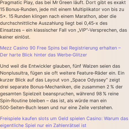
Pragmatic Play, das bei Mr Green läuft. Dort gibt es exakt
15 Bonus‑Runden, jede mit einem Multiplikator von bis zu
5×. 15 Runden klingen nach einem Marathon, aber die
durchschnittliche Auszahlung liegt bei 0,45‑x des
Einsatzes – ein klassischer Fall von „VIP“‑Versprechen, das
keiner einlöst.
Mezz Casino 90 Free Spins bei Registrierung erhalten –
Der harte Blick hinter das Werbe‑Glitzer
Und weil die Entwickler glauben, fünf Walzen seien das
Nonplusultra, fügen sie oft weitere Feature‑Räder ein. Ein
kurzer Blick auf das Layout von „Space Odyssey“ zeigt
drei separate Bonus‑Mechaniken, die zusammen 2 % der
gesamten Spielzeit beanspruchen, während 98 % reine
Spin‑Routine bleiben – das ist, als würde man ein
500‑Seiten‑Buch lesen und nur eine Zeile verstehen.
Freispiele kaufen slots um Geld spielen Casino: Warum das
eigentliche Spiel nur ein Zahlenrätsel ist