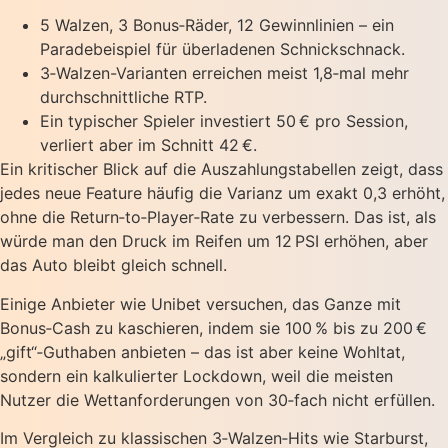
5 Walzen, 3 Bonus‑Räder, 12 Gewinnlinien – ein
Paradebeispiel für überladenen Schnickschnack.
3‑Walzen-Varianten erreichen meist 1,8‑mal mehr
durchschnittliche RTP.
Ein typischer Spieler investiert 50 € pro Session,
verliert aber im Schnitt 42 €.
Ein kritischer Blick auf die Auszahlungstabellen zeigt, dass
jedes neue Feature häufig die Varianz um exakt 0,3 erhöht,
ohne die Return‑to‑Player‑Rate zu verbessern. Das ist, als
würde man den Druck im Reifen um 12 PSI erhöhen, aber
das Auto bleibt gleich schnell.
Einige Anbieter wie Unibet versuchen, das Ganze mit
Bonus‑Cash zu kaschieren, indem sie 100 % bis zu 200 €
„gift“‑Guthaben anbieten – das ist aber keine Wohltat,
sondern ein kalkulierter Lockdown, weil die meisten
Nutzer die Wettanforderungen von 30‑fach nicht erfüllen.
Im Vergleich zu klassischen 3‑Walzen‑Hits wie Starburst,